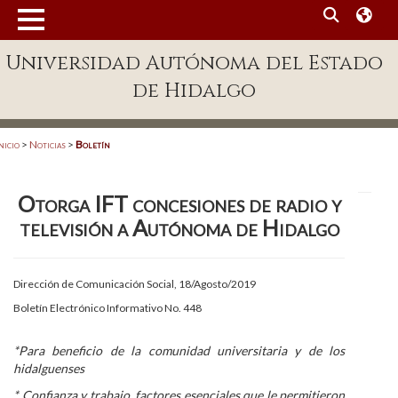
MENÚ
Universidad Autónoma del Estado
Enlaces
de Hidalgo
Dependencias A-Z
Directorio
nicio
>
Noticias
>
Boletín
Defensor Universitario
Otorga IFT concesiones de radio y
Patronato
televisión a Autónoma de Hidalgo
Plataforma Garza
Publicaciones en línea
Dirección de Comunicación Social, 18/Agosto/2019
Boletín Electrónico Informativo No. 448
Acreditación Internacional
Alumnado
*Para beneficio de la comunidad universitaria y de los
hidalguenses
Aspirantes
*
Confianza y trabajo, factores esenciales que le permitieron