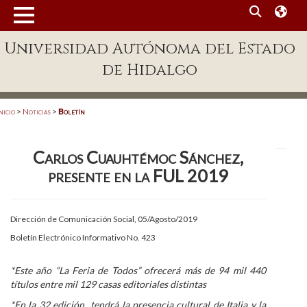
MENÚ
Universidad Autónoma del Estado
Enlaces
de Hidalgo
Dependencias A-Z
Directorio
nicio
>
Noticias
>
Boletín
Defensor Universitario
Carlos Cuauhtémoc Sánchez,
Patronato
presente en la FUL 2019
Plataforma Garza
Publicaciones en línea
Dirección de Comunicación Social, 05/Agosto/2019
Boletín Electrónico Informativo No. 423
Acreditación Internacional
Alumnado
*Este año “La Feria de Todos” ofrecerá más de 94 mil 440
títulos entre mil 129 casas editoriales distintas
Aspirantes
*En la 32 edición tendrá la presencia cultural de Italia y la