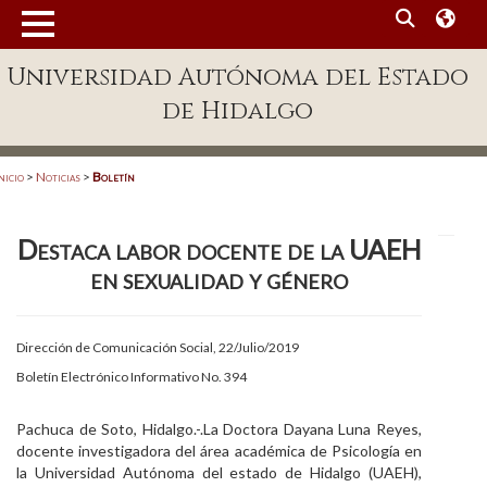
MENÚ
Universidad Autónoma del Estado
Enlaces
de Hidalgo
Dependencias A-Z
Directorio
nicio
>
Noticias
>
Boletín
Defensor Universitario
Destaca labor docente de la UAEH
Patronato
en sexualidad y género
Plataforma Garza
Publicaciones en línea
Dirección de Comunicación Social, 22/Julio/2019
Boletín Electrónico Informativo No. 394
Acreditación Internacional
Alumnado
Pachuca de Soto, Hidalgo.-
.La Doctora Dayana Luna Reyes,
docente investigadora del área académica de Psicología en
Aspirantes
la Universidad Autónoma del estado de Hidalgo (UAEH),