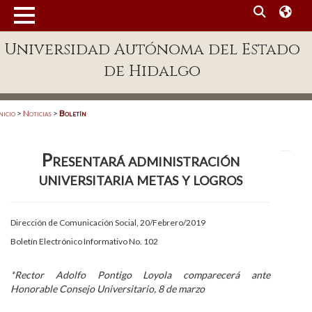
MENÚ
Universidad Autónoma del Estado
Enlaces
de Hidalgo
Dependencias A-Z
Directorio
nicio
>
Noticias
>
Boletín
Defensor Universitario
Presentará administración
Patronato
universitaria metas y logros
Plataforma Garza
Publicaciones en línea
Dirección de Comunicación Social, 20/Febrero/2019
Boletín Electrónico Informativo No. 102
Acreditación Internacional
Alumnado
*Rector Adolfo Pontigo Loyola comparecerá ante
Honorable Consejo Universitario, 8 de marzo
Aspirantes