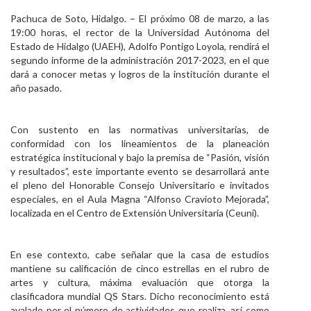
Personal
Pachuca de Soto, Hidalgo. – El próximo 08 de marzo, a las
19:00 horas, el rector de la Universidad Autónoma del
Alumni
Estado de Hidalgo (UAEH), Adolfo Pontigo Loyola, rendirá el
segundo informe de la administración 2017-2023, en el que
Visitantes
dará a conocer metas y logros de la institución durante el
año pasado.
Con sustento en las normativas universitarias, de
conformidad con los lineamientos de la planeación
estratégica institucional y bajo la premisa de “Pasión, visión
y resultados”, este importante evento se desarrollará ante
el pleno del Honorable Consejo Universitario e invitados
especiales, en el Aula Magna “Alfonso Cravioto Mejorada”,
localizada en el Centro de Extensión Universitaria (Ceuni).
En ese contexto, cabe señalar que la casa de estudios
mantiene su calificación de cinco estrellas en el rubro de
artes y cultura, máxima evaluación que otorga la
clasificadora mundial QS Stars. Dicho reconocimiento está
avalado por el número de actividades que realiza, así como