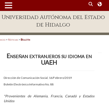
MENÚ
Universidad Autónoma del Estado
Enlaces
de Hidalgo
Dependencias A-Z
Directorio
nicio
>
Noticias
>
Boletín
Defensor Universitario
Enseñan extranjeros su idioma en
Patronato
UAEH
Plataforma Garza
Publicaciones en línea
Dirección de Comunicación Social, 16/Febrero/2019
Boletín Electrónico Informativo No. 88
Acreditación Internacional
Alumnado
*Provenientes de Alemania, Francia, Canadá y Estados
Unidos
Aspirantes