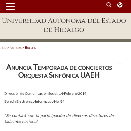
MENÚ
Universidad Autónoma del Estado
Enlaces
de Hidalgo
Dependencias A-Z
Directorio
nicio
>
Noticias
>
Boletín
Defensor Universitario
Anuncia Temporada de conciertos
Patronato
Orquesta Sinfónica UAEH
Plataforma Garza
Publicaciones en línea
Dirección de Comunicación Social, 14/Febrero/2019
Boletín Electrónico Informativo No. 84
Acreditación Internacional
Alumnado
*Se contará con la participación de diversos directores de
talla internacional
Aspirantes