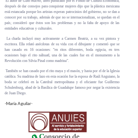
El autor de
Gato macho
, libro publicado por el Fondo de Cultura Económica,
después de dar consejos para conquistar mujeres dijo que la plástica mexicana
está estancada porque los artistas esperan patrocinios del gobierno, no se dan a
conocer por su trabajo, además de que no se internacionalizan, se quedan en el
país; consideró que éstos son los problemas y no la falta de apoyo de las
entidades educativas y culturales.
La charla incluyó muy activamente a Carmen Beatriz, a su vez pintora y
escritora. Ella relató anécdotas de su vida con el dibujante y comentó que se
han casado en 16 ocasiones: “en ritos diferentes, boda egipcia, en tres
ocasiones bajo el rito náhuatl, una de las cuales fue en el monumento a la
Revolución con Silvia Pinal como madrina”.
También se han casado por el rito maya y el masón, y hasta por el de la Iglesia
católica. Su madrina de lazo en esta ocasión fue la esposa de Raúl Anguiano, la
boda se celebró en la Catedral metropolitana y el oficiante fue Guillermo
Schulenburg, abad de la Basílica de Guadalupe famoso por negar la existencia
de Juan Diego.
-María Aguilar-