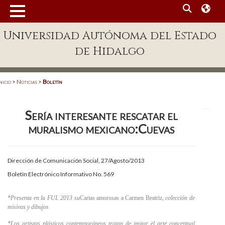
MENÚ
Universidad Autónoma del Estado
Enlaces
de Hidalgo
Dependencias A-Z
Directorio
nicio
>
Noticias
>
Boletín
Defensor Universitario
Sería interesante rescatar el
Patronato
muralismo mexicano:Cuevas
Plataforma Garza
Publicaciones en línea
Dirección de Comunicación Social, 27/Agosto/2013
Boletín Electrónico Informativo No. 569
Acreditación Internacional
Alumnado
*Presenta en la FUL 2013 su
Cartas amorosas a Carmen Beatriz,
colección de
misivas y dibujos
Aspirantes
*Los artistas plásticos contemporáneos tratan de imitar el arte conceptual