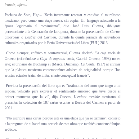
francés, afirma
Personal
Pachuca de Soto, Hgo.- “Sería interesante rescatar y estudiar el muralismo
Alumni
mexicano, pero como una etapa nueva, sin copiar. Un lenguaje adecuado a la
época legitimaría el movimiento”, dijo José Luis Cuevas, dibujante
perteneciente a la Generación de la ruptura, durante la presentación de
Cartas
Visitantes
amorosas a Beatriz del Carmen,
durante la quinta jornada de actividades
culturales organizadas por la Feria Universitaria del Libro (FUL) 2013.
Como siempre, enfático y controversial, Cuevas declaró: “la caja vacía de
Orozco (refiriéndose a
Caja de zapatos vacía,
Gabriel Orozco, 1993) no es
arte; el urinario de Duchamp sí (Marcel Duchamp,
La fuente,
1917) al afirmar
que la plástica mexicana contemporánea adolece de originalidad porque “los
artistas actuales tratan de imitar el arte conceptual francés”.
Previo a la presentación del libro que es “testimonio del amor que tengo a mi
esposa; vehículo para expresar el sentimiento amoroso que tuve desde el
primer momento que la vi”, dijo Cuevas,
L’enfant terrible
mexicano al
presentar la colección de 187 cartas escritas a Beatriz del Carmen a partir de
2001.
“No escribiré más cartas porque ésta es una etapa que ya se terminó”, contestó
a la pregunta de si habrá una secuela de esta obra que también contiene dibujos
eróticos.