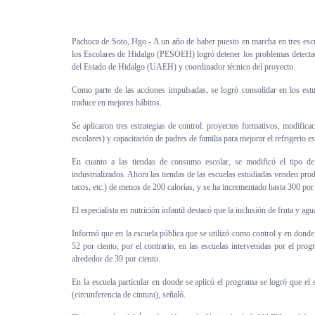
Personal
Pachuca de Soto, Hgo.- A un año de haber puesto en marcha en tres esc
Alumni
los Escolares de Hidalgo (PESOEH) logró detener los problemas detect
del Estado de Hidalgo (UAEH) y coordinador técnico del proyecto.
Visitantes
Como parte de las acciones impulsadas, se logró consolidar en los estud
traduce en mejores hábitos.
Se aplicaron tres estrategias de control: proyectos formativos, modifica
escolares) y capacitación de padres de familia para mejorar el refrigerio e
En cuanto a las tiendas de consumo escolar, se modificó el tipo de 
industrializados. Ahora las tiendas de las escuelas estudiadas venden pro
tacos, etc.) de menos de 200 calorías, y se ha incrementado hasta 300 por 
El especialista en nutrición infantil destacó que la inclusión de fruta y ag
Informó que en la escuela pública que se utilizó como control y en don
52 por ciento; por el contrario, en las escuelas intervenidas por el pro
alrededor de 39 por ciento.
En la escuela particular en donde se aplicó el programa se logró que el
(circunferencia de cintura), señaló.