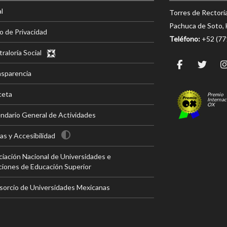
l
Torres de Rectorí
Pachuca de Soto, 
o de Privacidad
Teléfono:
+52 (7
raloría Social
nsparencia
ceta
Premio
Internac
OX
ndario General de Actividades
s y Accesibilidad
iación Nacional de Universidades e
ciones de Educación Superior
sorcio de Universidades Mexicanas