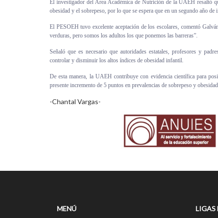
El investigador del Área Académica de Nutrición de la UAEH resaltó q
obesidad y el sobrepeso, por lo que se espera que en un segundo año de in
El PESOEH tuvo excelente aceptación de los escolares, comentó Galván, “l
verduras, pero somos los adultos los que ponemos las barreras”.
Señaló que es necesario que autoridades estatales, profesores y padre
controlar y disminuir los altos índices de obesidad infantil.
De esta manera, la UAEH contribuye con evidencia científica para posic
presente incremento de 5 puntos en prevalencias de sobrepeso y obesidad 
-Chantal Vargas-
MENÚ
LIGAS