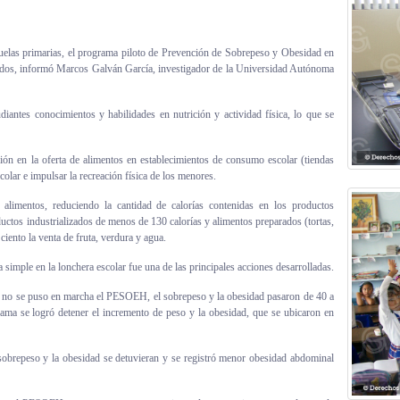
uelas primarias, el programa piloto de Prevención de Sobrepeso y Obesidad en
ados, informó Marcos Galván García, investigador de la Universidad Autónoma
iantes conocimientos y habilidades en nutrición y actividad física, lo que se
ción en la oferta de alimentos en establecimientos de consumo escolar (tiendas
scolar e impulsar la recreación física de los menores.
alimentos, reduciendo la cantidad de calorías contenidas en los productos
ductos industrializados de menos de 130 calorías y alimentos preparados (tortas,
ciento la venta de fruta, verdura y agua.
ua simple en la lonchera escolar fue una de las principales acciones desarrolladas.
de no se puso en marcha el PESOEH, el sobrepeso y la obesidad pasaron de 40 a
grama se logró detener el incremento de peso y la obesidad, que se ubicaron en
 sobrepeso y la obesidad se detuvieran y se registró menor obesidad abdominal