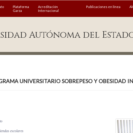
ato
Plataforma
Acreditación
Publicaciones en línea
A
Garza
Internacional
sidad Autónoma del Estad
rama universitario sobrepeso y obesidad i
to
tiendas escolares