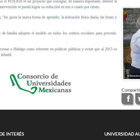
ue el PESOEH es un proyecto que consigue, de manera importante, detener la
tervención se pueda lograr su reducción en tres o cuatro por ciento.
es gusta la nueva forma de aprender, la activación física diaria, las frutas y
s de familia adopten el modelo en todos los centros escolares para prevenir,
ionar a Hidalgo como referente en políticas públicas y evitar que al 2015 se
infantil.
Comparti
 DE INTERÉS
UNIVERSIDAD A