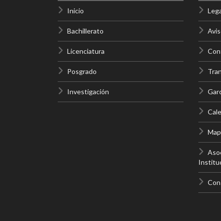
Inicio
Lega
Bachillerato
Avis
Licenciatura
Cont
Posgrado
Tra
Investigación
Gar
Cale
Mapa
Asoc
Institu
Con