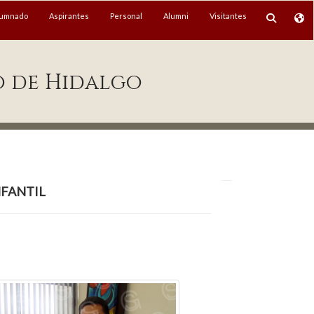
lumnado
Aspirantes
Personal
Alumni
Visitantes
o de Hidalgo
nfantil