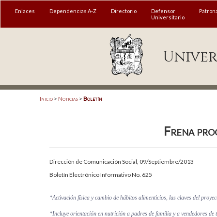
MENÚ
Enlaces
Dependencias A-Z
Directorio
Defensor
Patron
Universitario
Enlaces
Univer
Dependencias A-Z
Directorio
Defensor Universitario
Inicio
>
Noticias
>
Boletín
Patronato
Frena prog
Plataforma Garza
Publicaciones en línea
Dirección de Comunicación Social, 09/Septiembre/2013
Acreditación Internacional
Boletín Electrónico Informativo No. 625
Alumnado
*Activación física y cambio de hábitos alimenticios, las claves del proyec
Aspirantes
*Incluye orientación en nutrición a padres de familia y a vendedores de 