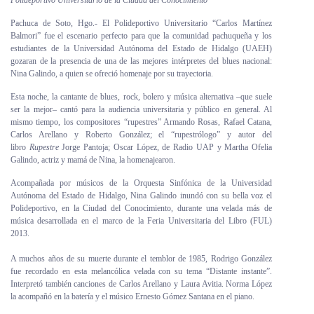
Polideportivo Universitario de la Ciudad del Conocimiento
Personal
Pachuca de Soto, Hgo.- El Polideportivo Universitario “Carlos Martínez
Balmori” fue el escenario perfecto para que la comunidad pachuqueña y los
Alumni
estudiantes de la Universidad Autónoma del Estado de Hidalgo (UAEH)
gozaran de la presencia de una de las mejores intérpretes del blues nacional:
Visitantes
Nina Galindo, a quien se ofreció homenaje por su trayectoria.
Esta noche, la cantante de blues, rock, bolero y música alternativa –que suele
ser la mejor­– cantó para la audiencia universitaria y público en general. Al
mismo tiempo, los compositores “rupestres” Armando Rosas, Rafael Catana,
Carlos Arellano y Roberto González; el “rupestrólogo” y autor del
libro
Rupestre
Jorge Pantoja; Oscar López, de Radio UAP y Martha Ofelia
Galindo, actriz y mamá de Nina, la homenajearon.
Acompañada por músicos de la Orquesta Sinfónica de la Universidad
Autónoma del Estado de Hidalgo, Nina Galindo inundó con su bella voz el
Polideportivo, en la Ciudad del Conocimiento, durante una velada más de
música desarrollada en el marco de la Feria Universitaria del Libro (FUL)
2013.
A muchos años de su muerte durante el temblor de 1985, Rodrigo González
fue recordado en esta melancólica velada con su tema “Distante instante”.
Interpretó también canciones de Carlos Arellano y Laura Avitia. Norma López
la acompañó en la batería y el músico Ernesto Gómez Santana en el piano.