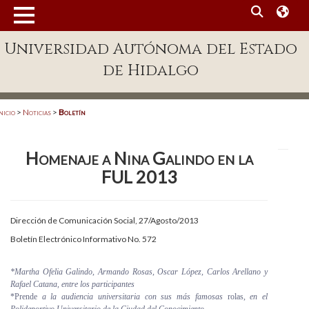
MENÚ
Universidad Autónoma del Estado
Enlaces
de Hidalgo
Dependencias A-Z
Directorio
nicio
>
Noticias
>
Boletín
Defensor Universitario
Homenaje a Nina Galindo en la
Patronato
FUL 2013
Plataforma Garza
Publicaciones en línea
Dirección de Comunicación Social, 27/Agosto/2013
Boletín Electrónico Informativo No. 572
Acreditación Internacional
Alumnado
*Martha Ofelia Galindo, Armando Rosas, Oscar López, Carlos Arellano y
Rafael Catana, entre los participantes
*Prende
a la audiencia universitaria con sus más famosas
rolas,
en el
Aspirantes