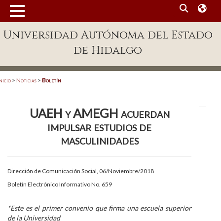
MENÚ
Universidad Autónoma del Estado
Enlaces
de Hidalgo
Dependencias A-Z
Directorio
nicio
>
Noticias
>
Boletín
Defensor Universitario
UAEH y AMEGH acuerdan
Patronato
impulsar estudios de
Plataforma Garza
masculinidades
Publicaciones en línea
Dirección de Comunicación Social, 06/Noviembre/2018
Acreditación Internacional
Boletín Electrónico Informativo No. 659
Alumnado
*Este es el primer convenio que firma una escuela superior
Aspirantes
de la Universidad