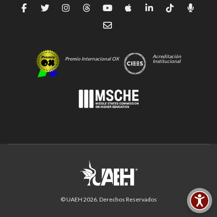
Acreditación
Premio Internacional OX
Institucional
© UAEH
2026
. Derechos Reservados