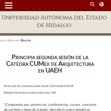
MENÚ
Universidad Autónoma del Estado
Enlaces
de Hidalgo
Dependencias A-Z
Directorio
nicio
>
Noticias
>
Boletín
Defensor Universitario
Principia segunda sesión de la
Patronato
Cátedra CUMex de Arquitectura
Plataforma Garza
en UAEH
Publicaciones en línea
Dirección de Comunicación Social, 03/Octubre/2018
Acreditación Internacional
Boletín Electrónico Informativo No. 592
Alumnado
*Compuesta por ponencias, conferencias, cursos, concurso
Aspirantes
de carteles y mesa de trabajo; abordará cuatro temáticas