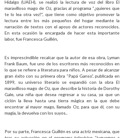
Hidalgo (UAEH), se realizó la lectura de voz del libro El
Personal
maravilloso mago de Oz, gracias al programa “¿quieres que
te lo lea otra vez?”, que tiene como objetivo promover la
Alumni
lectura entre los más pequeños del hogar mediante la
narración de textos con el apoyo de actores reconocidos.
Visitantes
En esta ocasión la encargada de hacer esta importante
labor, fue Francesca Guillén,
Es imprescindible recalcar que la autor de esa obra, Lyman
Frank Baum, fue uno de los escritores más reconocidos en
lo que se refiere a literatura para niños. A pesar de alcanzar
gran éxito con su primera obra “Papá Ganso”, publicada en
1899, su universo literario se expandió con la obra El
maravilloso mago de Oz, que describe la historia de Dorothy
Gale, una niña que desea regresar a su casa, ya que un
ciclón la lleva hasta una tierra mágica en la que debe
encontrar al mayor mago, llamado Oz, para que él, con su
magia, la devuelva con los suyos..
Por su parte, Francesca Guillén es una actriz mexicana, que
tras su actuación en el programa televisivo “juguemos a