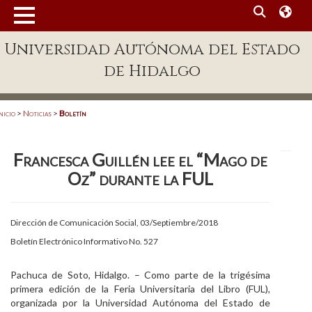
MENÚ
Universidad Autónoma del Estado
Enlaces
de Hidalgo
Dependencias A-Z
Directorio
nicio
>
Noticias
>
Boletín
Defensor Universitario
Francesca Guillén lee el “Mago de
Patronato
Oz” durante la FUL
Plataforma Garza
Publicaciones en línea
Dirección de Comunicación Social, 03/Septiembre/2018
Boletín Electrónico Informativo No. 527
Acreditación Internacional
Alumnado
Pachuca de Soto, Hidalgo. – Como parte de la trigésima
primera edición de la Feria Universitaria del Libro (FUL),
Aspirantes
organizada por la Universidad Autónoma del Estado de