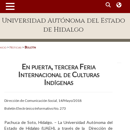
MENÚ
Universidad Autónoma del Estado
Enlaces
de Hidalgo
Dependencias A-Z
Directorio
nicio
>
Noticias
>
Boletín
Defensor Universitario
En puerta, tercera Feria
Patronato
Internacional de Culturas
Plataforma Garza
Indígenas
Publicaciones en línea
Dirección de Comunicación Social, 14/Mayo/2018
Acreditación Internacional
Boletín Electrónico Informativo No. 273
Alumnado
Pachuca de Soto, Hidalgo. – La Universidad Autónoma del
Aspirantes
Estado de Hidalgo (UAEH), a través de la Dirección de