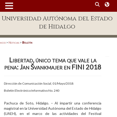
MENÚ
Universidad Autónoma del Estado
Enlaces
de Hidalgo
Dependencias A-Z
Directorio
nicio
>
Noticias
>
Boletín
Defensor Universitario
Libertad, único tema que vale la
Patronato
pena: Jan Švankmajer en FINI 2018
Plataforma Garza
Publicaciones en línea
Dirección de Comunicación Social, 01/Mayo/2018
Boletín Electrónico Informativo No. 240
Acreditación Internacional
Alumnado
Pachuca de Soto, Hidalgo. – Al impartir una conferencia
magistral en la Universidad Autónoma del Estado de Hidalgo
Aspirantes
(UAEH), en el marco de las actividades del Festival