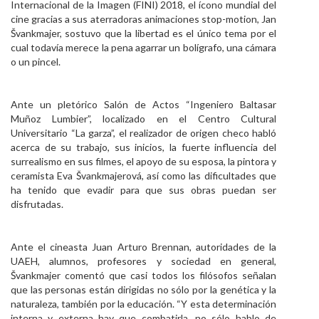
Internacional de la Imagen (FINI) 2018, el ícono mundial del
Personal
cine gracias a sus aterradoras animaciones stop-motion, Jan
Švankmajer, sostuvo que la libertad es el único tema por el
Alumni
cual todavía merece la pena agarrar un bolígrafo, una cámara
o un pincel.
Visitantes
Ante un pletórico Salón de Actos “Ingeniero Baltasar
Muñoz Lumbier”, localizado en el Centro Cultural
Universitario “La garza”, el realizador de origen checo habló
acerca de su trabajo, sus inicios, la fuerte influencia del
surrealismo en sus filmes, el apoyo de su esposa, la pintora y
ceramista Eva Švankmajerová, así como las dificultades que
ha tenido que evadir para que sus obras puedan ser
disfrutadas.
Ante el cineasta Juan Arturo Brennan, autoridades de la
UAEH, alumnos, profesores y sociedad en general,
Švankmajer comentó que casi todos los filósofos señalan
que las personas están dirigidas no sólo por la genética y la
naturaleza, también por la educación. “Y esta determinación
interna y externa hay que combatirla, no sólo hablo de