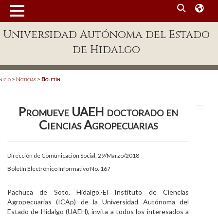
MENÚ
Universidad Autónoma del Estado
Enlaces
de Hidalgo
Dependencias A-Z
Directorio
nicio
>
Noticias
>
Boletín
Defensor Universitario
Promueve UAEH doctorado en
Patronato
Ciencias Agropecuarias
Plataforma Garza
Publicaciones en línea
Dirección de Comunicación Social, 29/Marzo/2018
Boletín Electrónico Informativo No. 167
Acreditación Internacional
Alumnado
Pachuca de Soto, Hidalgo.-El Instituto de Ciencias
Agropecuarias (ICAp) de la Universidad Autónoma del
Aspirantes
Estado de Hidalgo (UAEH), invita a todos los interesados a