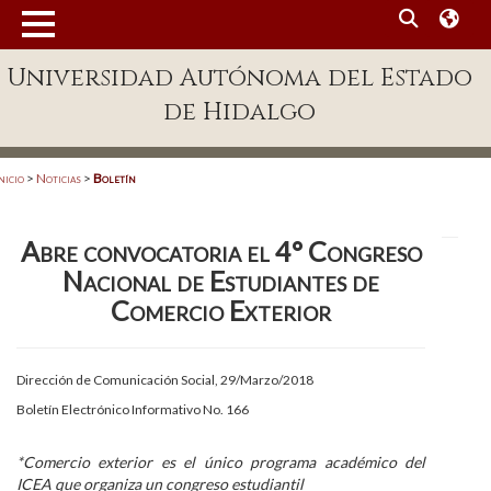
MENÚ
Universidad Autónoma del Estado
Enlaces
de Hidalgo
Dependencias A-Z
Directorio
nicio
>
Noticias
>
Boletín
Defensor Universitario
Abre convocatoria el 4° Congreso
Patronato
Nacional de Estudiantes de
Plataforma Garza
Comercio Exterior
Publicaciones en línea
Dirección de Comunicación Social, 29/Marzo/2018
Acreditación Internacional
Boletín Electrónico Informativo No. 166
Alumnado
*Comercio exterior es el único programa académico del
Aspirantes
ICEA que organiza un congreso estudiantil