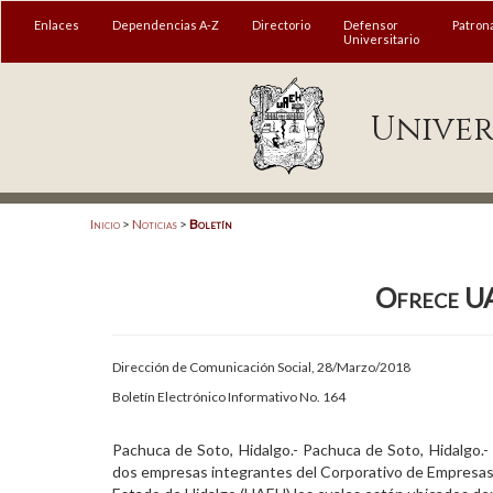
MENÚ
Enlaces
Dependencias A-Z
Directorio
Defensor
Patron
Universitario
Enlaces
Univer
Dependencias A-Z
Directorio
Defensor Universitario
Inicio
>
Noticias
>
Boletín
Patronato
Ofrece UA
Plataforma Garza
Publicaciones en línea
Dirección de Comunicación Social, 28/Marzo/2018
Acreditación Internacional
Boletín Electrónico Informativo No. 164
Alumnado
Pachuca de Soto, Hidalgo.- Pachuca de Soto, Hidalgo.- 
dos empresas integrantes del Corporativo de Empresas 
Aspirantes