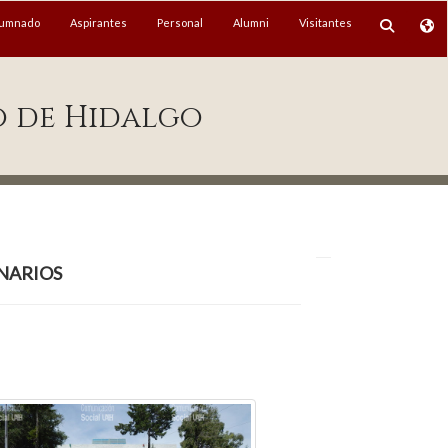
lumnado
Aspirantes
Personal
Alumni
Visitantes
o de Hidalgo
narios