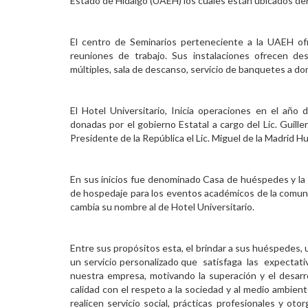
Estado de Hidalgo (UAEH) los cuales están ubicados den
Personal
El centro de Seminarios perteneciente a la UAEH ofr
Alumni
reuniones de trabajo. Sus instalaciones ofrecen d
múltiples, sala de descanso, servicio de banquetes a dom
Visitantes
El Hotel Universitario, Inicia operaciones en el año
donadas por el gobierno Estatal a cargo del Lic. Guill
Presidente de la República el Lic. Miguel de la Madrid H
En sus inicios fue denominado Casa de huéspedes y la f
de hospedaje para los eventos académicos de la comunid
cambia su nombre al de Hotel Universitario.
Entre sus propósitos esta, el brindar a sus huéspedes, 
un servicio personalizado que satisfaga las expectati
nuestra empresa, motivando la superación y el desarr
calidad con el respeto a la sociedad y al medio ambient
realicen servicio social, prácticas profesionales y o