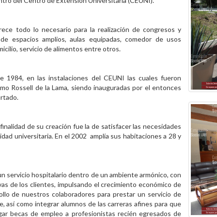
tro del Centro de Extensión Universitaria (CEUNI).
ece todo lo necesario para la realización de congresos y
esde espacios amplios, aulas equipadas, comedor de usos
icilio, servicio de alimentos entre otros.
 de 1984, en las instalaciones del CEUNI las cuales fueron
ermo Rossell de la Lama, siendo inauguradas por el entonces
urtado.
inalidad de su creación fue la de satisfacer las necesidades
ad universitaria. En el 2002 amplía sus habitaciones a 28 y
un servicio hospitalario dentro de un ambiente armónico, con
vas de los clientes, impulsando el crecimiento económico de
ollo de nuestros colaboradores para prestar un servicio de
e, así como integrar alumnos de las carreras afines para que
torgar becas de empleo a profesionistas recién egresados de