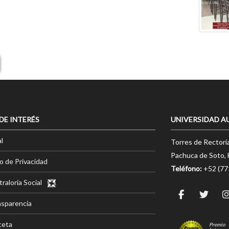
 DE INTERÉS
UNIVERSIDAD A
l
Torres de Rectorí
Pachuca de Soto, 
o de Privacidad
Teléfono:
+52 (7
raloría Social
nsparencia
ceta
Premio