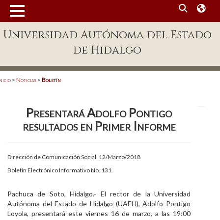
MENÚ
Universidad Autónoma del Estado
Enlaces
de Hidalgo
Dependencias A-Z
Directorio
nicio
>
Noticias
>
Boletín
Defensor Universitario
Presentará Adolfo Pontigo
Patronato
resultados en Primer Informe
Plataforma Garza
Publicaciones en línea
Dirección de Comunicación Social, 12/Marzo/2018
Boletín Electrónico Informativo No. 131
Acreditación Internacional
Alumnado
Pachuca de Soto, Hidalgo.- El rector de la Universidad
Autónoma del Estado de Hidalgo (UAEH), Adolfo Pontigo
Aspirantes
Loyola, presentará este viernes 16 de marzo, a las 19:00