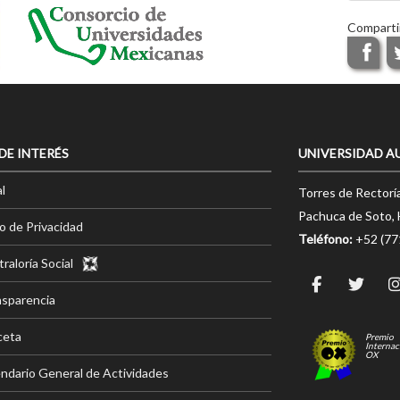
Comparti
 DE INTERÉS
UNIVERSIDAD A
l
Torres de Rectorí
Pachuca de Soto, 
o de Privacidad
Teléfono:
+52 (7
raloría Social
nsparencia
ceta
Premio
Internac
OX
ndario General de Actividades