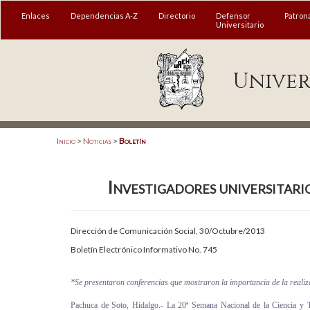
MENÚ
Enlaces
Dependencias A-Z
Directorio
Defensor
Patron
Universitario
Enlaces
Univer
Dependencias A-Z
Directorio
Defensor Universitario
Inicio
>
Noticias
>
Boletín
Patronato
Investigadores universitari
Plataforma Garza
Publicaciones en línea
Dirección de Comunicación Social, 30/Octubre/2013
Acreditación Internacional
Boletín Electrónico Informativo No. 745
Alumnado
*Se presentaron conferencias que mostraron la importancia de la realiz
Aspirantes
Pachuca de Soto, Hidalgo.- La 20ª Semana Nacional de la Ciencia y Te