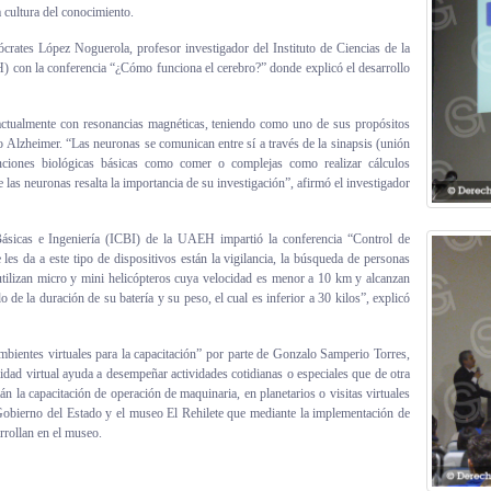
a cultura del conocimiento.
crates López Noguerola, profesor investigador del Instituto de Ciencias de la
con la conferencia “¿Cómo funciona el cerebro?” donde explicó el desarrollo
actualmente con resonancias magnéticas, teniendo como uno de sus propósitos
 Alzheimer. “Las neuronas se comunican entre sí a través de la sinapsis (unión
funciones biológicas básicas como comer o complejas como realizar cálculos
las neuronas resalta la importancia de su investigación”, afirmó el investigador
Básicas e Ingeniería (ICBI) de la UAEH impartió la conferencia “Control de
les da a este tipo de dispositivos están la vigilancia, la búsqueda de personas
utilizan micro y mini helicópteros cuya velocidad es menor a 10 km y alcanzan
de la duración de su batería y su peso, el cual es inferior a 30 kilos”, explicó
mbientes virtuales para la capacitación” por parte de Gonzalo Samperio Torres,
lidad virtual ayuda a desempeñar actividades cotidianas o especiales que de otra
tán la capacitación de operación de maquinaria, en planetarios o visitas virtuales
 Gobierno del Estado y el museo El Rehilete que mediante la implementación de
rrollan en el museo.