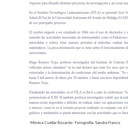
Superior para difundir distintos proyectos de investigación y así crear un
Personal
En el Instituto Tecnológico Latinoamericano (ITLA) se presentó José Só
Salud (ICSa) de la Universidad Autónoma del Estado de Hidalgo (UAEH) 
Alumni
de sus principales procesos.
Visitantes
El cerebro empezó a ser estudiado en 1864 con el uso de electrodos y 
entender las actividades neuronales de enfermedades como el Parkinson o
intracelular o redes), éstas uniones permiten al individuo realizar 
matemáticos. La poca información que se tiene sobre el funcionamiento de 
universitario.
Hugo Romero Trejo, profesor investigador del Instituto de Ciencias 
vehículos aéreos miniatura” en la cual destacó que entre los usos que se 
extraviadas y la determinación de condiciones del medio ambiente. “Se 
hasta 3 mil metros de altura por 20 minutos o hasta una hora dependiendo 
Romero Trejo.
Finalizando las actividades en el ITLA se llevó a cabo la conferencia “A
perteneciente al ICBI. El también profesor investigador señaló que la rea
manera serían imposibles o difíciles de realizar, entre sus aplicaciones es
a museos, como lo es el reciente proyecto realizado en conjunto con el
gráficos y multimedia se puede interactuar con las actividades que se desa
-Mónica Cuellar Bocardo- Fotografía: Sandra Franco