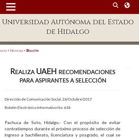
MENÚ
Universidad Autónoma del Estado
Enlaces
de Hidalgo
Dependencias A-Z
Directorio
nicio
>
Noticias
>
Boletín
Defensor Universitario
Realiza UAEH recomendaciones
Patronato
para aspirantes a selección
Plataforma Garza
Publicaciones en línea
Dirección de Comunicación Social, 26/Octubre/2017
Boletín Electrónico Informativo No. 618
Acreditación Internacional
Alumnado
Pachuca de Soto, Hidalgo.- Con el propósito de evitar
contratiempos durante el próximo proceso de selección de
Aspirantes
ingreso a bachillerato, licenciatura y posgrado, el cual se