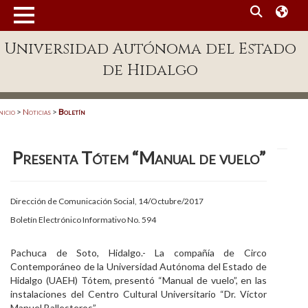
MENÚ
Universidad Autónoma del Estado
Enlaces
de Hidalgo
Dependencias A-Z
Directorio
nicio
>
Noticias
>
Boletín
Defensor Universitario
Presenta Tótem “Manual de vuelo”
Patronato
Plataforma Garza
Dirección de Comunicación Social, 14/Octubre/2017
Publicaciones en línea
Boletín Electrónico Informativo No. 594
Acreditación Internacional
Pachuca de Soto, Hidalgo.- La compañía de Circo
Contemporáneo de la Universidad Autónoma del Estado de
Alumnado
Hidalgo (UAEH) Tótem, presentó “Manual de vuelo”, en las
instalaciones del Centro Cultural Universitario “Dr. Víctor
Aspirantes
Manuel Ballesteros”.