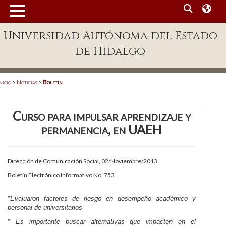
MENÚ
Universidad Autónoma del Estado
Enlaces
de Hidalgo
Dependencias A-Z
Directorio
nicio
>
Noticias
>
Boletín
Defensor Universitario
Curso para impulsar aprendizaje y
Patronato
permanencia, en UAEH
Plataforma Garza
Publicaciones en línea
Dirección de Comunicación Social, 02/Noviembre/2013
Boletín Electrónico Informativo No. 753
Acreditación Internacional
Alumnado
*Evaluaron factores de riesgo en desempeño académico y
personal de universitarios
Aspirantes
*
Es importante buscar alternativas que impacten en el