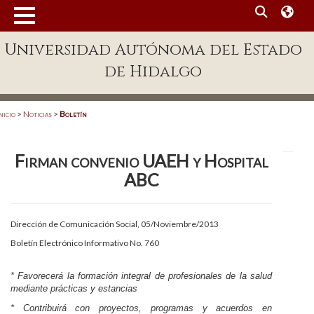
MENÚ
Universidad Autónoma del Estado
Enlaces
de Hidalgo
Dependencias A-Z
Directorio
nicio
>
Noticias
>
Boletín
Defensor Universitario
Firman convenio UAEH y Hospital
Patronato
ABC
Plataforma Garza
Publicaciones en línea
Dirección de Comunicación Social, 05/Noviembre/2013
Boletín Electrónico Informativo No. 760
Acreditación Internacional
Alumnado
* Favorecerá la formación integral de profesionales de la salud
mediante prácticas y estancias
Aspirantes
* Contribuirá con proyectos, programas y acuerdos en