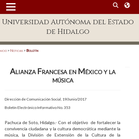
MENÚ
Universidad Autónoma del Estado
Enlaces
de Hidalgo
Dependencias A-Z
Directorio
nicio
>
Noticias
>
Boletín
Defensor Universitario
Alianza Francesa en México y la
Patronato
música
Plataforma Garza
Publicaciones en línea
Dirección de Comunicación Social, 19/Junio/2017
Boletín Electrónico Informativo No. 353
Acreditación Internacional
Alumnado
Pachuca de Soto, Hidalgo.- Con el objetivo de fortalecer la
convivencia ciudadana y la cultura democrática mediante la
Aspirantes
música, la División de Extensión de la Cultura de la