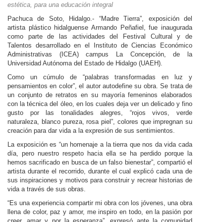
estética, para una educación integral
Personal
Pachuca de Soto, Hidalgo.- “Madre Tierra”, exposición del
artista plástico hidalguense Armando Peñafiel, fue inaugurada
Alumni
como parte de las actividades del Festival Cultural y de
Talentos desarrollado en el Instituto de Ciencias Económico
Visitantes
Administrativas (ICEA) campus La Concepción, de la
Universidad Autónoma del Estado de Hidalgo (UAEH).
Como un cúmulo de “palabras transformadas en luz y
pensamientos en color”, el autor autodefine su obra. Se trata de
un conjunto de retratos en su mayoría femeninos elaborados
con la técnica del óleo, en los cuales deja ver un delicado y fino
gusto por las tonalidades alegres, “rojos vivos, verde
naturaleza, blanco pureza, rosa piel”, colores que impregnan su
creación para dar vida a la expresión de sus sentimientos.
La exposición es “un homenaje a la tierra que nos da vida cada
día, pero nuestro respeto hacia ella se ha perdido porque la
hemos sacrificado en busca de un falso bienestar”, compartió el
artista durante el recorrido, durante el cual explicó cada una de
sus inspiraciones y motivos para construir y recrear historias de
vida a través de sus obras.
“Es una experiencia compartir mi obra con los jóvenes, una obra
llena de color, paz y amor, me inspiro en todo, en la pasión por
creer, amar y por la esperanza”, expresó ante la comunidad