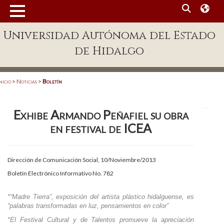
MENÚ
Universidad Autónoma del Estado
Enlaces
de Hidalgo
Dependencias A-Z
Directorio
nicio
>
Noticias
>
Boletín
Defensor Universitario
Exhibe Armando Peñafiel su obra
Patronato
en festival de ICEA
Plataforma Garza
Publicaciones en línea
Dirección de Comunicación Social, 10/Noviembre/2013
Boletín Electrónico Informativo No. 782
Acreditación Internacional
Alumnado
*“Madre Tierra”, exposición del artista plástico hidalguense, es
“palabras transformadas en luz, pensamientos en color”
Aspirantes
*El Festival Cultural y de Talentos promueve la apreciación