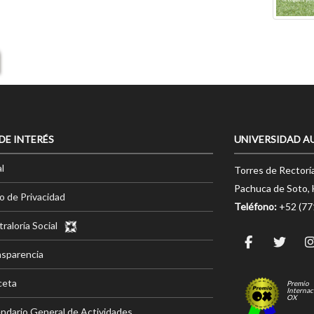
 DE INTERÉS
UNIVERSIDAD A
l
Torres de Rectorí
Pachuca de Soto, 
o de Privacidad
Teléfono:
+52 (7
raloría Social
nsparencia
ceta
Premio
Internac
OX
ndario General de Actividades