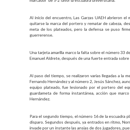
marcador de 5-2 favor la escuadra universitaria.
Personal
Al inicio del encuentro, Las Garzas UAEH abrieron el
Alumni
quitarse la marca del portero y rematar de cabeza, de
meta de los plateados, pero la defensa se puso firm
Visitantes
guerrerense.
Una tarjeta amarilla marco la falta sobre el número 33 
Emanuel Aldrete, después de una fuerte entrada sobre e
Al paso del tiempo, se realizaron varias llegadas a la m
Fernando Hernández y al número 2, Jesús Sánchez, aunq
equipo plateado, fue lesionado por el portero del eq
guardameta de forma instantánea, acción que marco
Hernández.
Para el segundo tiempo, el número 16 de la escuadra pla
disparo. Segundos después, ya entrados en ritmo, Nor
invade por un instante las ansias de dos jugadores, pu