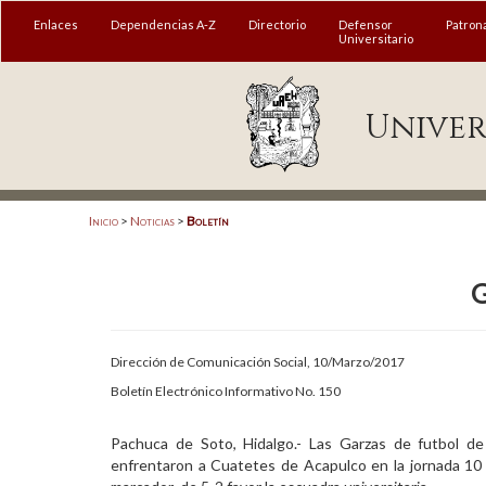
MENÚ
Enlaces
Dependencias A-Z
Directorio
Defensor
Patron
Universitario
Enlaces
Univer
Dependencias A-Z
Directorio
Defensor Universitario
Inicio
>
Noticias
>
Boletín
Patronato
G
Plataforma Garza
Publicaciones en línea
Dirección de Comunicación Social, 10/Marzo/2017
Acreditación Internacional
Boletín Electrónico Informativo No. 150
Alumnado
Pachuca de Soto, Hidalgo.- Las Garzas de futbol d
enfrentaron a Cuatetes de Acapulco en la jornada 10
Aspirantes