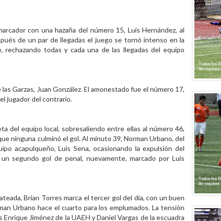
 marcador con una hazaña del número 15, Luis Hernández, al
spués de un par de llegadas el juego se tornó intenso en la
e, rechazando todas y cada una de las llegadas del equipo
de las Garzas, Juan González. El amonestado fue el número 17,
l jugador del contrario.
eta del equipo local, sobresaliendo entre ellas al número 46,
ue ninguna culminó el gol. Al minuto 39, Norman Urbano, del
uipo acapulqueño, Luis Sena, ocasionando la expulsión del
 un segundo gol de penal, nuevamente, marcado por Luis
teada, Brian Torres marca el tercer gol del día, con un buen
man Urbano hace el cuarto para los emplumados. La tensión
es Enrique Jiménez de la UAEH y Daniel Vargas de la escuadra