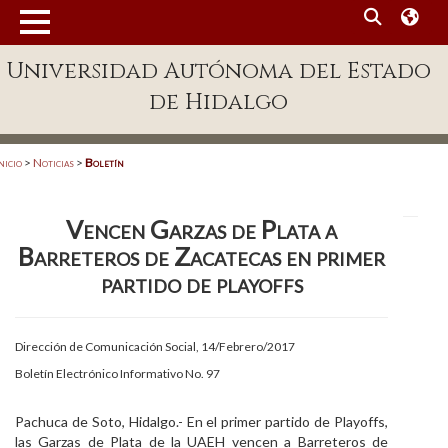
MENÚ
Universidad Autónoma del Estado
Enlaces
de Hidalgo
Dependencias A-Z
Directorio
nicio
>
Noticias
>
Boletín
Defensor Universitario
Vencen Garzas de Plata a
Patronato
Barreteros de Zacatecas en primer
Plataforma Garza
partido de playoffs
Publicaciones en línea
Dirección de Comunicación Social, 14/Febrero/2017
Acreditación Internacional
Boletín Electrónico Informativo No. 97
Alumnado
Pachuca de Soto, Hidalgo.- En el primer partido de Playoffs,
Aspirantes
las Garzas de Plata de la UAEH vencen a Barreteros de