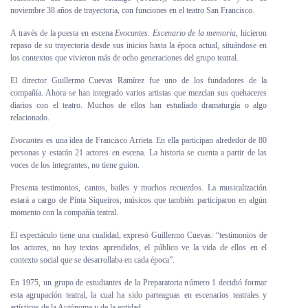
noviembre 38 años de trayectoria, con funciones en el teatro San Francisco.
Personal
A través de la puesta en escena
Evocantes. Escenario de la memoria,
hicieron
Alumni
repaso de su trayectoria desde sus inicios hasta la época actual, situándose en
los contextos que vivieron más de ocho generaciones del grupo teatral.
Visitantes
El director Guillermo Cuevas Ramírez fue uno de los fundadores de la
compañía. Ahora se han integrado varios artistas que mezclan sus quehaceres
diarios con el teatro. Muchos de ellos han estudiado dramaturgia o algo
relacionado.
Evocantes
es una idea de Francisco Arrieta. En ella participan alrededor de 80
personas y estarán 21 actores en escena. La historia se cuenta a partir de las
voces de los integrantes, no tiene guion.
Presenta testimonios, cantos, bailes y muchos recuerdos. La musicalización
estará a cargo de Pinta Siqueiros, músicos que también participaron en algún
momento con la compañía teatral.
El espectáculo tiene una cualidad, expresó Guillermo Cuevas: “testimonios de
los actores, no hay textos aprendidos, el público ve la vida de ellos en el
contexto social que se desarrollaba en cada época”.
En 1975, un grupo de estudiantes de la Preparatoria número 1 decidió formar
esta agrupación teatral, la cual ha sido parteaguas en escenarios teatrales y
artísticos de la Autónoma y de la entidad.