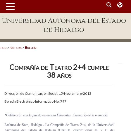
MENÚ
Universidad Autónoma del Estado
Enlaces
de Hidalgo
Dependencias A-Z
Directorio
nicio
>
Noticias
>
Boletín
Defensor Universitario
Compañía de Teatro 2+4 cumple
Patronato
38 años
Plataforma Garza
Publicaciones en línea
Dirección de Comunicación Social, 15/Noviembre/2013
Boletín Electrónico Informativo No. 797
Acreditación Internacional
Alumnado
*Celebrarán con la puesta en escena Evocantes. Escenario de la memoria
Pachuca de Soto, Hidalgo.- La Compañía de Teatro 2+4, de la Universidad
Aspirantes
Autónoma del Estado de Hidalgo (UAEH), celebró estos 10 y 11 de