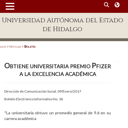
MENÚ
Universidad Autónoma del Estado
Enlaces
de Hidalgo
Dependencias A-Z
Directorio
nicio
>
Noticias
>
Boletín
Defensor Universitario
Obtiene universitaria premio Pfizer
Patronato
a la excelencia académica
Plataforma Garza
Publicaciones en línea
Dirección de Comunicación Social, 09/Enero/2017
Boletín Electrónico Informativo No. 18
Acreditación Internacional
Alumnado
*La universitaria obtuvo un promedio general de 9.6 en su
carrera académica
Aspirantes