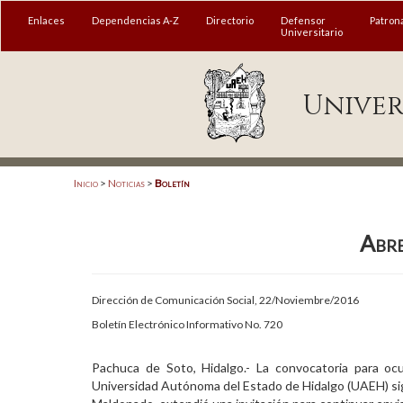
MENÚ
Enlaces
Dependencias A-Z
Directorio
Defensor
Patron
Universitario
Enlaces
Univer
Dependencias A-Z
Directorio
Defensor Universitario
Inicio
>
Noticias
>
Boletín
Patronato
Abre
Plataforma Garza
Publicaciones en línea
Dirección de Comunicación Social, 22/Noviembre/2016
Acreditación Internacional
Boletín Electrónico Informativo No. 720
Alumnado
Pachuca de Soto, Hidalgo.- La convocatoria para oc
Universidad Autónoma del Estado de Hidalgo (UAEH) sigue
Aspirantes