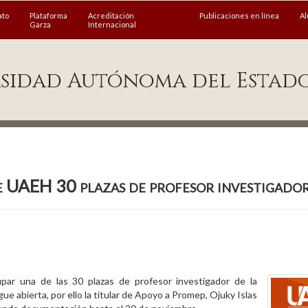
ato
Plataforma
Acreditación
Publicaciones en línea
A
Garza
Internacional
sidad Autónoma del Estad
 UAEH 30 plazas de profesor investigado
upar una de las 30 plazas de profesor investigador de la
 abierta, por ello la titular de Apoyo a Promep, Ojuky Islas