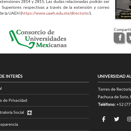
extensiones 2814 y 2815. Las dudas relacionadas podrán ser
s Superiores respectivas a través de la extensión y correo
de la UAEH (
https://www.uaeh.edu.mx/directorio/
).
Comparti
 DE INTERÉS
UNIVERSIDAD A
l
Torres de Rectorí
Pachuca de Soto, 
o de Privacidad
Teléfono:
+52 (7
raloría Social
nsparencia