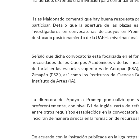
Maldonado, extendió una invitación para continuar env
Personal
Islas Maldonado comentó que hay buena respuesta por
Alumni
participar. Detalló que la apertura de las plazas e
investigadores en convocatorias de apoyos en Promep,
Visitantes
destacado posicionamiento de la UAEH a nivel nacional.
Señaló que dicha convocatoria está focalizada en el for
necesidades de los Cuerpos Académicos y de las líneas
de fortalcer las escuelas superiores de Actopan (ESA),
Zimapán (ESZi), así como los institutos de Ciencias Bá
Instituto de Artes (IA).
La directora de Apoyo a Promep puntualizó que s
preferentemente, con nivel B1 de inglés, carta de re
entre otros requisitos establecidos en la convocatori
incidirán de manera directa en la formación de recurso
De acuerdo con la invitación publicada en la liga http