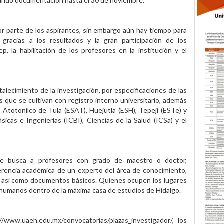
iando documentación hasta el 30 de noviembre.
 parte de los aspirantes, sin embargo aún hay tiempo para
s gracias a los resultados y la gran participación de los
 la habilitación de los profesores en la institución y el
talecimiento de la investigación, por especificaciones de las
 que se cultivan con registro interno universitario, además
 Atotonilco de Tula (ESAT), Huejutla (ESH), Tepeji (ESTe) y
sicas e Ingenierías (ICBI), Ciencias de la Salud (ICSa) y el
e busca a profesores con grado de maestro o doctor,
ferencia académica de un experto del área de conocimiento,
a, así como documentos básicos. Quienes ocupen los lugares
s humanos dentro de la máxima casa de estudios de Hidalgo.
s://www.uaeh.edu.mx/convocatorias/plazas_investigador/, los