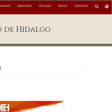
lumnado
Aspirantes
Personal
Alumni
Visitantes
o de Hidalgo
r