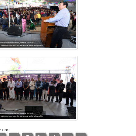
r en: