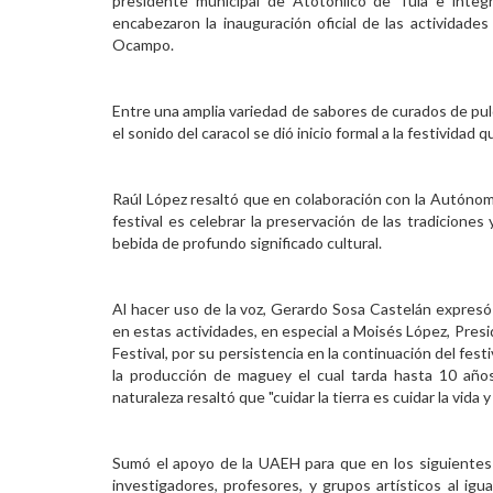
presidente municipal de Atotonilco de Tula e integ
encabezaron la inauguración oficial de las actividades
Personal
Ocampo.
Alumni
Entre una amplia variedad de sabores de curados de pulq
Visitantes
el sonido del caracol se dió inicio formal a la festivida
Raúl López resaltó que en colaboración con la Autónoma
festival es celebrar la preservación de las tradicion
bebida de profundo significado cultural.
Al hacer uso de la voz, Gerardo Sosa Castelán expresó s
en estas actividades, en especial a Moisés López, Pres
Festival, por su persistencia en la continuación del fes
la producción de maguey el cual tarda hasta 10 años
naturaleza resaltó que "cuidar la tierra es cuidar la vida
Sumó el apoyo de la UAEH para que en los siguientes 
investigadores, profesores, y grupos artísticos al ig