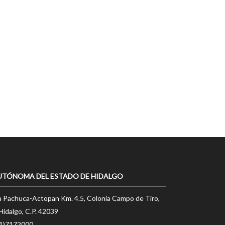
UTÓNOMA DEL ESTADO DE HIDALGO
a Pachuca-Actopan Km. 4.5, Colonia Campo de Tiro,
Hidalgo, C.P. 42039
71)7172000