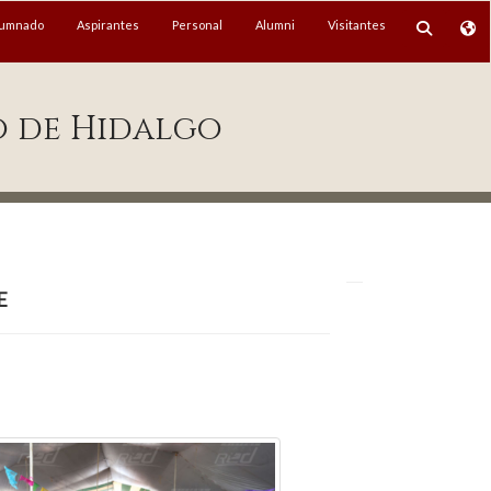
lumnado
Aspirantes
Personal
Alumni
Visitantes
o de Hidalgo
e