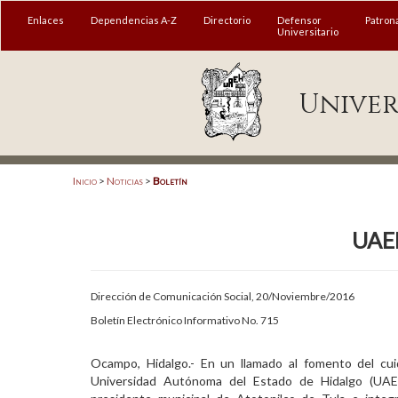
MENÚ
Enlaces
Dependencias A-Z
Directorio
Defensor
Patron
Universitario
Enlaces
Univer
Dependencias A-Z
Directorio
Defensor Universitario
Inicio
>
Noticias
>
Boletín
Patronato
UAEH
Plataforma Garza
Publicaciones en línea
Dirección de Comunicación Social, 20/Noviembre/2016
Acreditación Internacional
Boletín Electrónico Informativo No. 715
Alumnado
Ocampo, Hidalgo.- En un llamado al fomento del cui
Universidad Autónoma del Estado de Hidalgo (UAEH
Aspirantes