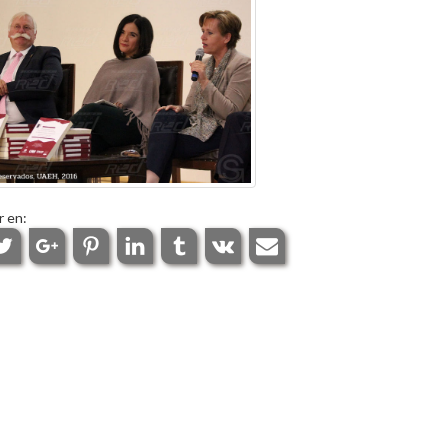
r en: