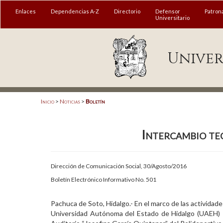
MENÚ
Enlaces
Dependencias A-Z
Directorio
Defensor
Patron
Universitario
Enlaces
Univer
Dependencias A-Z
Directorio
Defensor Universitario
Inicio
>
Noticias
>
Boletín
Patronato
Intercambio te
Plataforma Garza
Publicaciones en línea
Dirección de Comunicación Social, 30/Agosto/2016
Acreditación Internacional
Boletín Electrónico Informativo No. 501
Alumnado
Pachuca de Soto, Hidalgo.- En el marco de las actividades 
Universidad Autónoma del Estado de Hidalgo (UAEH) se
Aspirantes