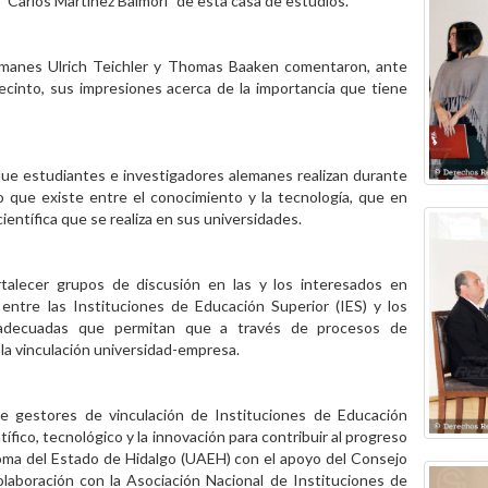
 “Carlos Martínez Balmori” de esta casa de estudios.
lemanes Ulrich Teichler y Thomas Baaken comentaron, ante
ecinto, sus impresiones acerca de la importancia que tiene
 que estudiantes e investigadores alemanes realizan durante
o que existe entre el conocimiento y la tecnología, que en
entífica que se realiza en sus universidades.
talecer grupos de discusión en las y los interesados en
entre las Instituciones de Educación Superior (IES) y los
s adecuadas que permitan que a través de procesos de
 la vinculación universidad-empresa.
de gestores de vinculación de Instituciones de Educación
ífico, tecnológico y la innovación para contribuir al progreso
ónoma del Estado de Hidalgo (UAEH) con el apoyo del Consejo
aboración con la Asociación Nacional de Instituciones de