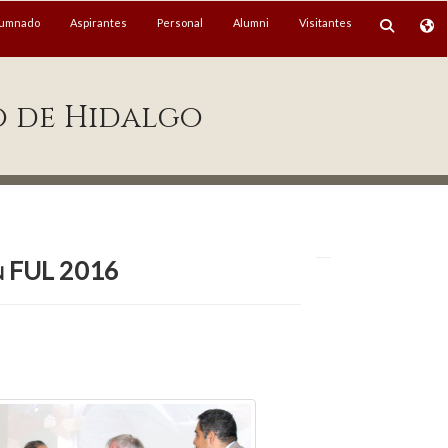
lumnado
Aspirantes
Personal
Alumni
Visitantes
o de Hidalgo
en FUL 2016