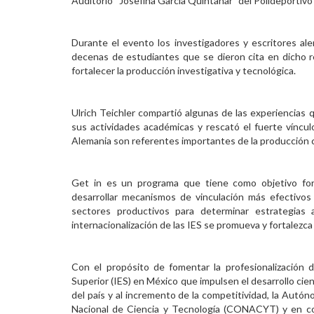
Auditorio “Josefina García Quintanar” del Polideportivo
Personal
Durante el evento los investigadores y escritores a
Alumni
decenas de estudiantes que se dieron cita en dicho r
fortalecer la producción investigativa y tecnológica.
Visitantes
Ulrich Teichler compartió algunas de las experiencias
sus actividades académicas y rescató el fuerte víncul
Alemania son referentes importantes de la producción ci
Get in es un programa que tiene como objetivo for
desarrollar mecanismos de vinculación más efectivos 
sectores productivos para determinar estrategia
internacionalización de las IES se promueva y fortalezca
Con el propósito de fomentar la profesionalización 
Superior (IES) en México que impulsen el desarrollo cient
del país y al incremento de la competitividad, la Aut
Nacional de Ciencia y Tecnología (CONACYT) y en col