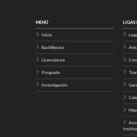
MENÚ
LIGAS
Inicio
Lega
Bachillerato
Avis
Licenciatura
Cont
Posgrado
Tra
Investigación
Gar
Cale
Mapa
Asoc
Institu