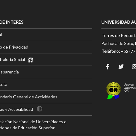
 DE INTERÉS
UNIVERSIDAD A
l
Torres de Rectorí
Pachuca de Soto, 
o de Privacidad
Teléfono:
+52 (7
raloría Social
nsparencia
ceta
Premio
Internac
OX
ndario General de Actividades
s y Accesibilidad
iación Nacional de Universidades e
ciones de Educación Superior