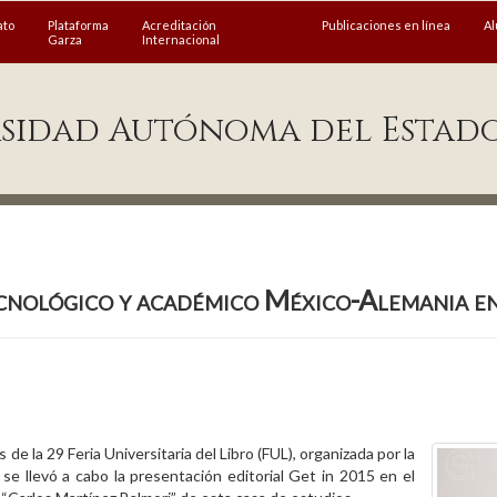
ato
Plataforma
Acreditación
Publicaciones en línea
A
Garza
Internacional
sidad Autónoma del Estad
cnológico y académico México-Alemania 
de la 29 Feria Universitaria del Libro (FUL), organizada por la
 llevó a cabo la presentación editorial Get in 2015 en el