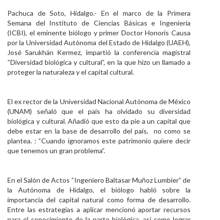
Personal
Pachuca de Soto, Hidalgo.- En el marco de la Primera
Semana del Instituto de Ciencias Básicas e Ingeniería
Alumni
(ICBI), el eminente biólogo y primer Doctor Honoris Causa
por la Universidad Autónoma del Estado de Hidalgo (UAEH),
Visitantes
José Sarukhán Kermez, impartió la conferencia magistral
“Diversidad biológica y cultural”, en la que hizo un llamado a
proteger la naturaleza y el capital cultural.
El ex rector de la Universidad Nacional Autónoma de México
(UNAM) señaló que el país ha olvidado su diversidad
biológica y cultural. Añadió que esto da pie a un capital que
debe estar en la base de desarrollo del país, no como se
plantea. : “Cuando ignoramos este patrimonio quiere decir
que tenemos un gran problema”.
En el Salón de Actos “Ingeniero Baltasar Muñoz Lumbier” de
la Autónoma de Hidalgo, el biólogo habló sobre la
importancia del capital natural como forma de desarrollo.
Entre las estrategias a aplicar mencionó aportar recursos
para el conocimiento de la parte biológica, así como lograr