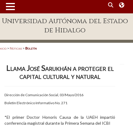
MENÚ
Universidad Autónoma del Estado
Enlaces
de Hidalgo
Dependencias A-Z
Directorio
nicio
>
Noticias
>
Boletín
Defensor Universitario
Llama José Sarukhán a proteger el
Patronato
capital cultural y natural
Plataforma Garza
Publicaciones en línea
Dirección de Comunicación Social, 03/Mayo/2016
Boletín Electrónico Informativo No. 271
Acreditación Internacional
Alumnado
*El primer Doctor Honoris Causa de la UAEH impartió
conferencia magistral durante la Primera Semana del ICBI
Aspirantes