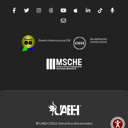
Acreditación
Premio Internacional OX
Institucional
© UAEH
2026
. Derechos Reservados