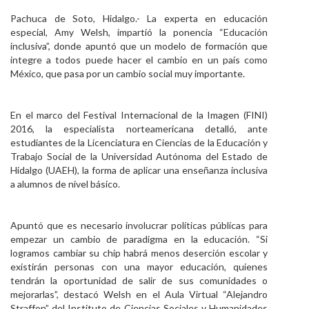
Personal
Pachuca de Soto, Hidalgo.- La experta en educación
especial, Amy Welsh, impartió la ponencia “Educación
Alumni
inclusiva”, donde apuntó que un modelo de formación que
integre a todos puede hacer el cambio en un país como
Visitantes
México, que pasa por un cambio social muy importante.
En el marco del Festival Internacional de la Imagen (FINI)
2016, la especialista norteamericana detalló, ante
estudiantes de la Licenciatura en Ciencias de la Educación y
Trabajo Social de la Universidad Autónoma del Estado de
Hidalgo (UAEH), la forma de aplicar una enseñanza inclusiva
a alumnos de nivel básico.
Apuntó que es necesario involucrar políticas públicas para
empezar un cambio de paradigma en la educación. “Si
logramos cambiar su chip habrá menos deserción escolar y
existirán personas con una mayor educación, quienes
tendrán la oportunidad de salir de sus comunidades o
mejorarlas”, destacó Welsh en el Aula Virtual “Alejandro
Straffon” del Instituto de Ciencias Sociales y Humanidades