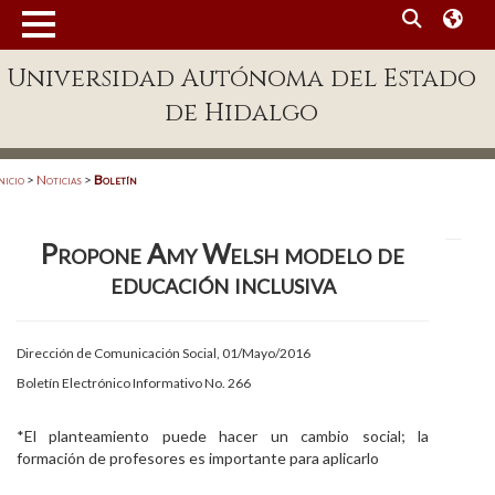
MENÚ
Universidad Autónoma del Estado
Enlaces
de Hidalgo
Dependencias A-Z
Directorio
nicio
>
Noticias
>
Boletín
Defensor Universitario
Propone Amy Welsh modelo de
Patronato
educación inclusiva
Plataforma Garza
Publicaciones en línea
Dirección de Comunicación Social, 01/Mayo/2016
Boletín Electrónico Informativo No. 266
Acreditación Internacional
Alumnado
*El planteamiento puede hacer un cambio social; la
formación de profesores es importante para aplicarlo
Aspirantes