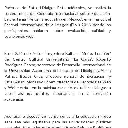
Personal
Pachuca de Soto, Hidalgo.- Este miércoles, se realizó la
tercera mesa del Coloquio Internacional sobre Educación
Alumni
bajo el tema “Reforma educativa en México”, en el marco del
Festival Internacional de la Imagen (FINI) 2016, donde los
Visitantes
participantes hablaron sobre evaluación, calidad y
tecnologías web.
En el Salón de Actos “Ingeniero Baltasar Muñoz Lumbier”
del Centro Cultural Universitario “La Garza”, Roberto
Rodríguez Gaona, secretario de Desarrollo Internacional de
la Universidad Autónoma del Estado de Hidalgo (UAEH);
Patricia Bezíes Cruz, directora general de Evaluación; y
Citlali Anahí Monzalvo López, directora de Tecnologías Web
y Webmetría en la máxima casa de estudios, dialogaron
sobre algunos puntos importantes en la formación
académica.
Asegurar el acceso de las personas a la educación y que
esta sea más equitativa para las universidades públicas
estatales, fueron los puntos que ofreció Roberto Rodríguez