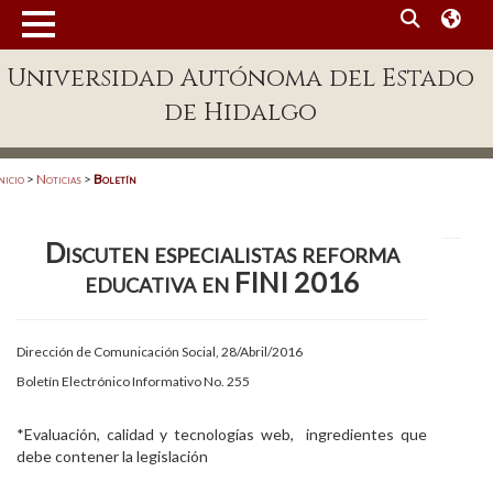
MENÚ
Universidad Autónoma del Estado
Enlaces
de Hidalgo
Dependencias A-Z
Directorio
nicio
>
Noticias
>
Boletín
Defensor Universitario
Discuten especialistas reforma
Patronato
educativa en FINI 2016
Plataforma Garza
Publicaciones en línea
Dirección de Comunicación Social, 28/Abril/2016
Boletín Electrónico Informativo No. 255
Acreditación Internacional
Alumnado
*Evaluación, calidad y tecnologías web, ingredientes que
debe contener la legislación
Aspirantes