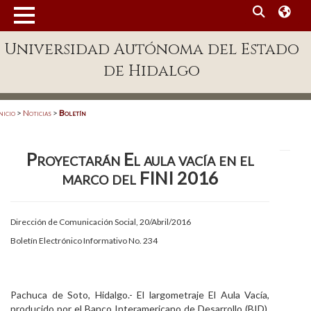
MENÚ
Universidad Autónoma del Estado
Enlaces
de Hidalgo
Dependencias A-Z
Directorio
nicio
>
Noticias
>
Boletín
Defensor Universitario
Proyectarán El aula vacía en el
Patronato
marco del FINI 2016
Plataforma Garza
Publicaciones en línea
Dirección de Comunicación Social, 20/Abril/2016
Boletín Electrónico Informativo No. 234
Acreditación Internacional
Alumnado
Pachuca de Soto, Hidalgo.- El largometraje El Aula Vacía,
Aspirantes
producido por el Banco Interamericano de Desarrollo (BID),