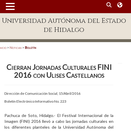
MENÚ
Universidad Autónoma del Estado
Enlaces
de Hidalgo
Dependencias A-Z
Directorio
nicio
>
Noticias
>
Boletín
Defensor Universitario
Cierran Jornadas Culturales FINI
Patronato
2016 con Ulises Castellanos
Plataforma Garza
Publicaciones en línea
Dirección de Comunicación Social, 15/Abril/2016
Boletín Electrónico Informativo No. 223
Acreditación Internacional
Alumnado
Pachuca de Soto, Hidalgo.- El Festival Internacional de la
Imagen (FINI) 2016 llevó a cabo las jornadas culturales en
Aspirantes
los diferentes planteles de la Universidad Autónoma del