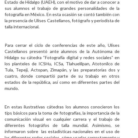
Estado de Hidalgo (UAEH), con el motivo de dar a conocer a
Personal
sus alumnos el trabajo de grandes personalidades de la
fotografía en México. En esta ocasión se contó también con
Alumni
la presencia de Ulises Castellanos, fotógrafo y periodista de
talla internacional.
Visitantes
Para cerrar el ciclo de conferencias de este año, Ulises
Castellanos presentó ante alumnos de la Autónoma de
Hidalgo su cátedra “Fotografía digital y redes sociales” en
los planteles de ICSHu, ICSa, Tlahuelilpan, Atotonilco de
Tula, Tepeji, Actopan, Zimapán, y las preparatorias dos y
cuatro, donde compartió parte de su trabajo en otros
estados de la república, así como en diferentes partes del
mundo.
En estas ilustrativas cátedras los alumnos conocieron los
tips básicos para la toma de fotografías, la importancia de la
comunicación visual en cualquier carrera y el trabajo de
diferentes fotográfos de talla mundial. Asimismo, se
informaron sobre las estadísticas nacionales en el uso de
las diferentes redes sociales, cómo usarlas correctamente y