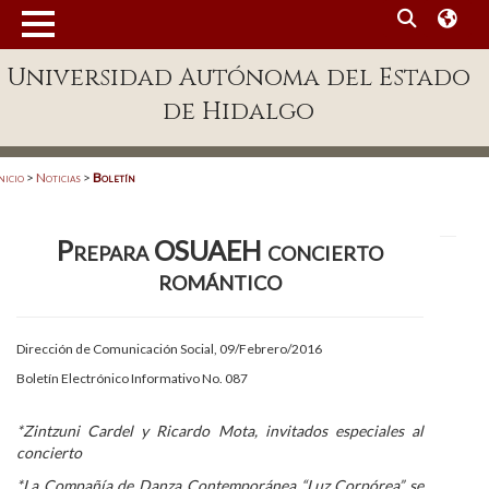
MENÚ
Universidad Autónoma del Estado
Enlaces
de Hidalgo
Dependencias A-Z
Directorio
nicio
>
Noticias
>
Boletín
Defensor Universitario
Prepara OSUAEH concierto
Patronato
romántico
Plataforma Garza
Publicaciones en línea
Dirección de Comunicación Social, 09/Febrero/2016
Boletín Electrónico Informativo No. 087
Acreditación Internacional
Alumnado
*Zintzuni Cardel y Ricardo Mota, invitados especiales al
concierto
Aspirantes
*La Compañía de Danza Contemporánea “Luz Corpórea” se