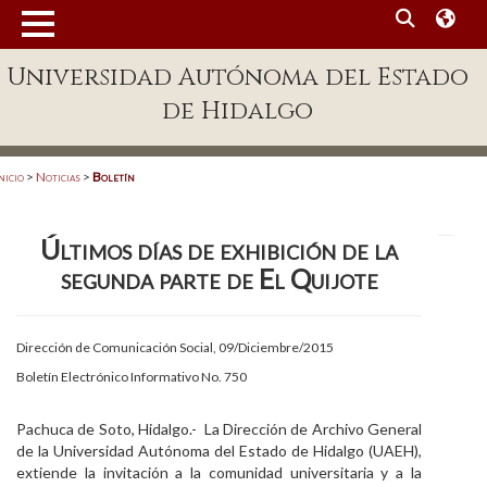
MENÚ
Universidad Autónoma del Estado
Enlaces
de Hidalgo
Dependencias A-Z
Directorio
nicio
>
Noticias
>
Boletín
Defensor Universitario
Últimos días de exhibición de la
Patronato
segunda parte de El Quijote
Plataforma Garza
Publicaciones en línea
Dirección de Comunicación Social, 09/Diciembre/2015
Boletín Electrónico Informativo No. 750
Acreditación Internacional
Alumnado
Pachuca de Soto, Hidalgo.- La Dirección de Archivo General
de la Universidad Autónoma del Estado de Hidalgo (UAEH),
Aspirantes
extiende la invitación a la comunidad universitaria y a la