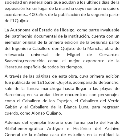
sociedad en general para que acudan a los últimos días de la
Personal
exposición En un lugar de la mancha cuyo nombre no quiero
acordarme… 400 años de la publicación de la segunda parte
Alumni
de El Quijote.
La Autónoma del Estado de Hidalgo, como parte invaluable
Visitantes
del patrimonio documental de la institución, cuenta con un
ejemplar original de la primera edición de la
Segunda parte
del Ingenioso Caballero don Quijote de la Mancha
, obra de
relevancia universal de Miguel de Cervantes
Saavedra,reconocido como el mejor exponente de la
literatura española de todos los tiempos.
A través de las páginas de esta obra, cuya primera edición
fue publicada en 1615,don Quijote, acompañado de Sancho,
sale de la llanura manchega hasta llegar a las playas de
Barcelona; en su andar tiene encuentros con personajes
como el Caballero de los Espejos, el Caballero del Verde
Gabán y el Caballero de la Blanca Luna, para regresar,
cuerdo, como Alonso Quijano.
Además del ejemplar literario que forma parte del Fondo
Bibliohemerográfico Antiguo e Histórico del Archivo
General de la máxima casa de estudios en la entidad, la