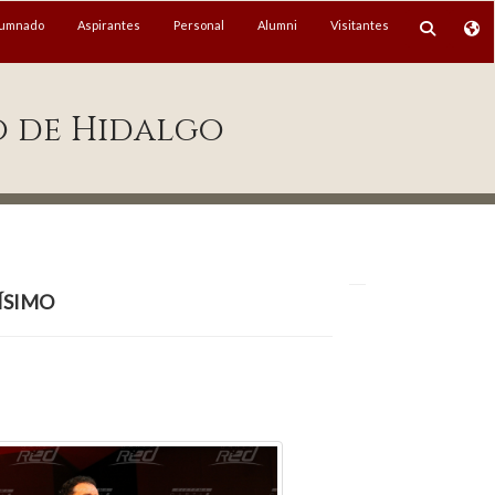
lumnado
Aspirantes
Personal
Alumni
Visitantes
o de Hidalgo
ísimo