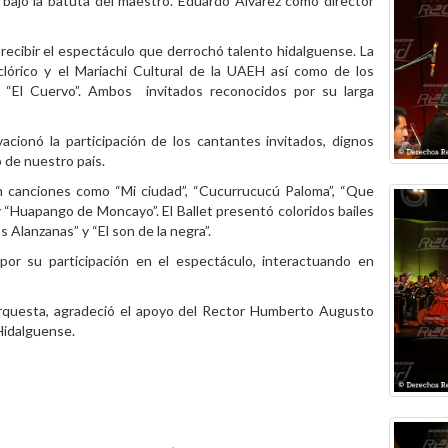
ajo la batuta del maestro. Eduardo Álvarez como director
 recibir el espectáculo que derrochó talento hidalguense. La
clórico y el Mariachi Cultural de la UAEH así como de los
l “El Cuervo”. Ambos invitados reconocidos por su larga
vacionó la participación de los cantantes invitados, dignos
 de nuestro país.
on canciones como “Mi ciudad”, “Cucurrucucú Paloma”, “Que
y “Huapango de Moncayo”. El Ballet presentó coloridos bailes
s Alanzanas” y “El son de la negra”.
or su participación en el espectáculo, interactuando en
rquesta, agradeci
ó
el apoyo del Rector Humberto Augusto
Hidalguense.