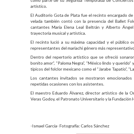
como parte de su Segunda Temporada de Conciertos b
artístico.
Personal
El Auditorio Gota de Plata fue el recinto encargado de
Alumni
velada también contó con la presencia del Ballet Fol
cantantes María Elena Leal Beltrán y Alberto Ánge
Visitantes
trayectoria musical y artística.
El recinto lució a su máxima capacidad y el público o
representantes del mariachi género más representativo
Dentro del repertorio artístico que se ofreció sonar
bonito amor”, “Paloma Negra”, “México lindo y querido” 
típicos del folclor mexicano como el “Jarabe Tapatío”, “La
Los cantantes invitados se mostraron emocionados p
repetidas ocasiones con los asistentes.
El maestro Eduardo
Á
lvarez, director art
í
stico de la O
Veras Godoy, el Patronato Universitario y la Fundaci
ó
n 
-Ismael García- Fotografía: Carlos Sánchez