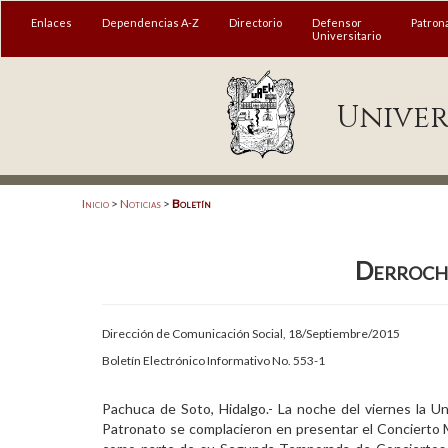
MENÚ
Enlaces
Dependencias A-Z
Directorio
Defensor
Patron
Universitario
Enlaces
Univer
Dependencias A-Z
Directorio
Defensor Universitario
Inicio
>
Noticias
>
Boletín
Patronato
Derroch
Plataforma Garza
Publicaciones en línea
Dirección de Comunicación Social, 18/Septiembre/2015
Acreditación Internacional
Boletín Electrónico Informativo No. 553-1
Alumnado
Pachuca de Soto, Hidalgo.- La noche del viernes la 
Patronato se complacieron en presentar el Concierto
Aspirantes