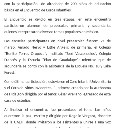
con la participación de alrededor de 200 niños de educación
Personal
básica en el Encuentro de Coros Infantiles.
Alumni
El Encuentro se dividió en tres etapas, en este encuentro
participaron alumnos de preescolar, primaria y secundaria,
Visitantes
quienes interpretaron diversos temas populares en México.
Las escuelas participantes en nivel preescolar fueron: 21 de
marzo, Amado Nervo y Little Angels; de primaria, el Colegio
“Benito Torres Oropeza”, Instituto “José Vasconcelos”, Colegio
Francés y la Escuela “Plan de Guadalupe”; mientras que de
secundaria se contó con la asistencia de la Escuela No. 10 y Lake
Forest.
Como última participación, estuvieron el Coro Infantil Universitario
y el Coro de Niños Invidentes. El primero creado por la Autónoma
de Hidalgo y dirigida por el tenor, César Arellano, egresado de esta
casa de estudios.
Al finalizar el encuentro, fue presentado el tema
Los niños
queremos la paz, escrito y dirigido por Rogelio Vergara, docente
de la UAEH; donde invitaron a los asistentes a unirse a una voz