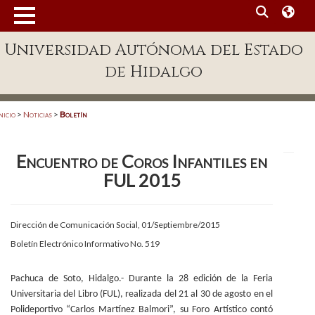
MENÚ
Universidad Autónoma del Estado
Enlaces
de Hidalgo
Dependencias A-Z
Directorio
nicio
>
Noticias
>
Boletín
Defensor Universitario
Encuentro de Coros Infantiles en
Patronato
FUL 2015
Plataforma Garza
Publicaciones en línea
Dirección de Comunicación Social, 01/Septiembre/2015
Boletín Electrónico Informativo No. 519
Acreditación Internacional
Alumnado
Pachuca de Soto, Hidalgo.- Durante la 28 edición de la Feria
Universitaria del Libro (FUL), realizada del 21 al 30 de agosto en el
Aspirantes
Polideportivo “Carlos Martínez Balmori”, su Foro Artístico contó