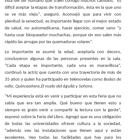
vida del ser humano que traen consigo muchos cambios. “Es
difícil aceptar la etapas de transformación, ésta en la que uno
se ve más viejo”, aseguró. Aconsejó que para vivir con
plenitud la senectud, es importante llegar con el mejor estado
de salud, no automedicarse, hacer ejercicio, comer sano “y
hasta usar bloqueador muchachas, porque sin eso salen más
rápido las arrugas por las quemaduras solares”.
Lo importante es asumir la edad, aceptarla con decoro,
concluyeron algunas de las personas presentes en la sala.
“Cada etapa es importante, cada una es maravillosa”,
continuó la actriz que cuenta con una trayectoria de más de
35 años y quien ha participado en telenovelas como
Bodas de
odio
,
Quinceañera,El vuelo del águila
y
Señora
.
“Mi experiencia está en venir y participar en esta feria que no
sabía que era tan amplia. Qué bueno que tienen esto y
siempre es grato venir a compartir la lectura con la gente”,
expresó sobre la Feria del Libro. Agregó que es una obligación
de todas las universidades ofrecer cultura a la sociedad,
“además veo las instalaciones que tienen aquí y están
excelentes. Veo todas las facilidades que hay para los