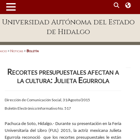
MENÚ
Universidad Autónoma del Estado
Enlaces
de Hidalgo
Dependencias A-Z
Directorio
nicio
>
Noticias
>
Boletín
Defensor Universitario
Recortes presupuestales afectan a
Patronato
la cultura: Julieta Egurrola
Plataforma Garza
Publicaciones en línea
Dirección de Comunicación Social, 31/Agosto/2015
Boletín Electrónico Informativo No. 517
Acreditación Internacional
Alumnado
Pachuca de Soto, Hidalgo.- Durante su presentación en la Feria
Universitaria del Libro (FUL) 2015, la actriz mexicana Julieta
Aspirantes
Egurrola reconoció que los recortes presupuestales le están