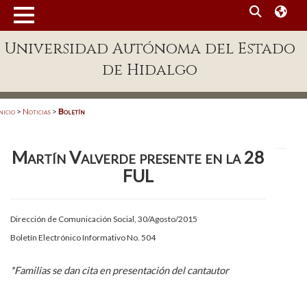
MENÚ
Universidad Autónoma del Estado
Enlaces
de Hidalgo
Dependencias A-Z
Directorio
nicio
>
Noticias
>
Boletín
Defensor Universitario
Martín Valverde presente en la 28
Patronato
FUL
Plataforma Garza
Publicaciones en línea
Dirección de Comunicación Social, 30/Agosto/2015
Boletín Electrónico Informativo No. 504
Acreditación Internacional
Alumnado
*Familias se dan cita en presentación del cantautor
Aspirantes