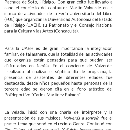
Pachuca de Soto, Hidalgo.- Con gran éxito fue llevado a
Personal
cabo el concierto del cantautor Martin Valverde en el
marco de actividades de la Feria Universitaria del Libro
Alumni
(FUL) que organizan la Universidad Autónoma del Estado
de Hidalgo (UAEH), su Patronato y el Consejo Nacional
Visitantes
para la Cultura y las Artes (Concaculta).
Para la UAEH es de gran importancia la integración
familiar, de tal manera, que la totalidad de las actividades
que organiza están pensadas para que puedan ser
disfrutadas en familia. En el concierto de Valverde,
realizado al finalizar el séptimo día de programa, la
presencia de asistentes de diferentes edades fue
destacada, desde niños pequeños hasta personas de la
tercera edad se dieron cita en el foro artístico del
Polideportivo “Carlos Martínez Balmori”.
La velada, inició con una charla del intérprete y la
presentación de sus músicos.
Volverás a sonreír
, fue el
primer tema que sonó en el recinto Garza. Continuó con
Ten Calma, ¿A qué esperar?, Y Fuiste hecha mujer,
con