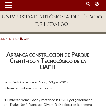
MENÚ
Universidad Autónoma del Estado
Enlaces
de Hidalgo
Dependencias A-Z
Directorio
nicio
>
Noticias
>
Boletín
Defensor Universitario
Arranca construcción de Parque
Patronato
Científico y Tecnológico de la
Plataforma Garza
UAEH
Publicaciones en línea
Dirección de Comunicación Social, 05/Agosto/2015
Acreditación Internacional
Boletín Electrónico Informativo No. 445
Alumnado
*Humberto Veras Godoy, rector de la UAEH y el gobernador
Aspirantes
de Hidalgo José Francisco Olvera Ruíz colocaron la primera