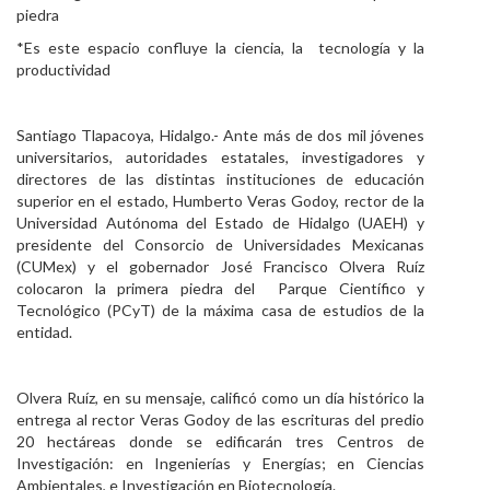
piedra
Personal
*Es este espacio confluye la ciencia, la tecnología y la
productividad
Alumni
Visitantes
Santiago Tlapacoya, Hidalgo.- Ante más de dos mil jóvenes
universitarios, autoridades estatales, investigadores y
directores de las distintas instituciones de educación
superior en el estado, Humberto Veras Godoy, rector de la
Universidad Autónoma del Estado de Hidalgo (UAEH) y
presidente del Consorcio de Universidades Mexicanas
(CUMex) y el gobernador José Francisco Olvera Ruíz
colocaron la primera piedra del Parque Científico y
Tecnológico (PCyT) de la máxima casa de estudios de la
entidad.
Olvera Ruíz, en su mensaje, calificó como un día histórico la
entrega al rector Veras Godoy de las escrituras del predio
20 hectáreas donde se edificarán tres Centros de
Investigación: en Ingenierías y Energías; en Ciencias
Ambientales, e Investigación en Biotecnología.