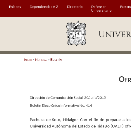
MENÚ
Enlaces
Dependencias A-Z
Directorio
Defensor
Patron
Universitario
Enlaces
Univer
Dependencias A-Z
Directorio
Defensor Universitario
Inicio
>
Noticias
>
Boletín
Patronato
Ofr
Plataforma Garza
Publicaciones en línea
Dirección de Comunicación Social, 20/Julio/2015
Acreditación Internacional
Boletín Electrónico Informativo No. 414
Alumnado
Pachuca de Soto, Hidalgo.- Con el fin de preparar a los
Aspirantes
Universidad Autónoma del Estado de Hidalgo (UAEH) ofre