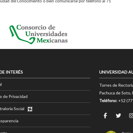
Ciudad del Conocimiento o bien comunicarse por teléfono al 71
 DE INTERÉS
UNIVERSIDAD A
l
Torres de Rectorí
Pachuca de Soto, 
o de Privacidad
Teléfono:
+52 (7
raloría Social
nsparencia
ceta