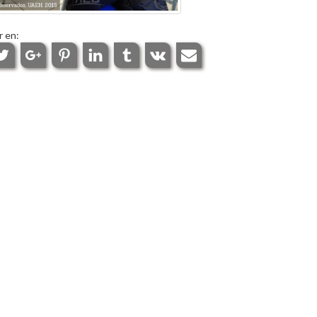
r en: