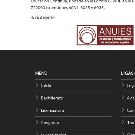
Educación Continua, ubicada en el Edificio CEVIDE en la 
722000 extensiones 6031, 6035 y 6035.
-Eva Becerril-
MENÚ
LIGAS
Inicio
Lega
Bachillerato
Avis
Licenciatura
Cont
Posgrado
Tra
Investigación
Gar