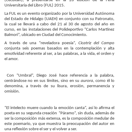
(Cecultah), a presentarse en la 28 edición de la Feria
Universitaria del Libro (FUL) 2015.
Personal
La FUL es un evento organizado por la Universidad Autónoma
Alumni
del Estado de Hidalgo (UAEH) en conjunto con su Patronato,
la cual se llevará a cabo del 21 al 30 de agosto del año en
curso, en las instalaciones del Polideportivo “Carlos Martínez
Visitantes
Balmori”, ubicado en Ciudad del Conocimiento.
A través de una “reveladora poesía”,
Cicatriz del Campo
conjunta seis poemas basados en la contemplación y alta
emotividad referente al ser, a las palabras, a la vida, el orden y
el amor.
Con “Umbral”, Diego José hace referencia a la palabra,
centrándose no en sus límites, sino en su
aurora
, como él lo
denomina, a través de su lisura, erosión, permanencia y
omisión.
“El intelecto muere cuando la emoción canta”, así lo afirma el
poeta en su segunda creación “Páramo”, sin duda, además de
ser la composición más extensa, es la composición medular de
este poemario, ya que muestra la preocupación del autor en
una reflexión sobre el ser y el volver a ser.