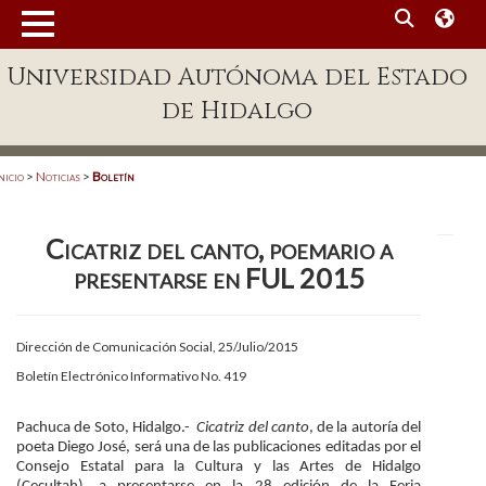
MENÚ
Universidad Autónoma del Estado
Enlaces
de Hidalgo
Dependencias A-Z
Directorio
nicio
>
Noticias
>
Boletín
Defensor Universitario
Cicatriz del canto, poemario a
Patronato
presentarse en FUL 2015
Plataforma Garza
Publicaciones en línea
Dirección de Comunicación Social, 25/Julio/2015
Boletín Electrónico Informativo No. 419
Acreditación Internacional
Alumnado
Pachuca de Soto, Hidalgo.-
Cicatriz del canto
, de la autoría del
poeta Diego José, será una de las publicaciones editadas por el
Consejo Estatal para la Cultura y las Artes de Hidalgo
Aspirantes