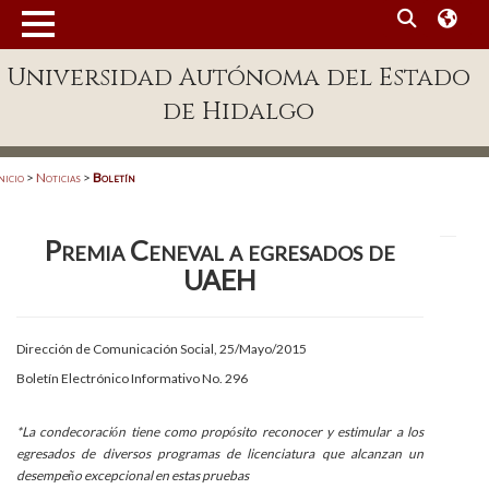
MENÚ
Universidad Autónoma del Estado
Enlaces
de Hidalgo
Dependencias A-Z
Directorio
nicio
>
Noticias
>
Boletín
Defensor Universitario
Premia Ceneval a egresados de
Patronato
UAEH
Plataforma Garza
Publicaciones en línea
Dirección de Comunicación Social, 25/Mayo/2015
Boletín Electrónico Informativo No. 296
Acreditación Internacional
Alumnado
*La condecoraci
n tiene como prop
sito reconocer y estimular a los
ó
ó
egresados de diversos programas de licenciatura que alcanzan un
Aspirantes
desempe
o excepcional en estas pruebas
ñ