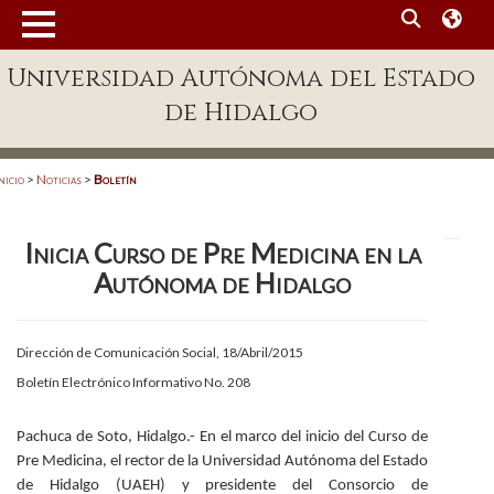
MENÚ
Universidad Autónoma del Estado
Enlaces
de Hidalgo
Dependencias A-Z
Directorio
nicio
>
Noticias
>
Boletín
Defensor Universitario
Inicia Curso de Pre Medicina en la
Patronato
Autónoma de Hidalgo
Plataforma Garza
Publicaciones en línea
Dirección de Comunicación Social, 18/Abril/2015
Boletín Electrónico Informativo No. 208
Acreditación Internacional
Alumnado
Pachuca de Soto, Hidalgo.- En el marco del inicio del Curso de
Pre Medicina, el rector de la Universidad Autónoma del Estado
Aspirantes
de Hidalgo (UAEH) y presidente del Consorcio de