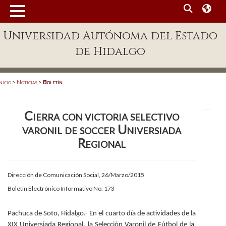
MENÚ
Universidad Autónoma del Estado
Enlaces
de Hidalgo
Dependencias A-Z
Directorio
nicio
>
Noticias
>
Boletín
Defensor Universitario
Cierra con victoria selectivo
Patronato
varonil de soccer Universiada
Plataforma Garza
Regional
Publicaciones en línea
Dirección de Comunicación Social, 26/Marzo/2015
Acreditación Internacional
Boletín Electrónico Informativo No. 173
Alumnado
Pachuca de Soto, Hidalgo.- En el cuarto día de actividades de la
Aspirantes
XIX Universiada Regional, la Selección Varonil de Fútbol de la