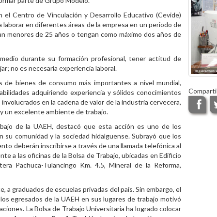
 formar parte de Grupo Modelo.
n el Centro de Vinculación y Desarrollo Educativo (Cevide)
a laborar en diferentes áreas de la empresa en un periodo de
sean menores de 25 años o tengan como máximo dos años de
edio durante su formación profesional, tener actitud de
ajar; no es necesaria experiencia laboral.
s de bienes de consumo más importantes a nivel mundial,
Comparti
abilidades adquiriendo experiencia y sólidos conocimientos
 involucrados en la cadena de valor de la industria cervecera,
 y un excelente ambiente de trabajo.
rabajo de la UAEH, destacó que esta acción es uno de los
n su comunidad y la sociedad hidalguense. Subrayó que los
nto deberán inscribirse a través de una llamada telefónica al
e a las oficinas de la Bolsa de Trabajo, ubicadas en Edificio
etera Pachuca-Tulancingo Km. 4.5, Mineral de la Reforma,
, a graduados de escuelas privadas del país. Sin embargo, el
o los egresados de la UAEH en sus lugares de trabajo motivó
ciones. La Bolsa de Trabajo Universitaria ha logrado colocar