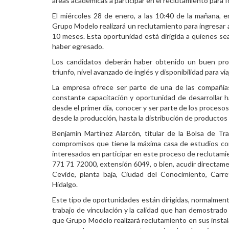
áreas académicas a participar en el reclutamiento para
Personal
El miércoles 28 de enero, a las 10:40 de la mañana, e
Grupo Modelo realizará un reclutamiento para ingresar 
Alumni
10 meses. Esta oportunidad está dirigida a quienes 
haber egresado.
Visitantes
Los candidatos deberán haber obtenido un buen prom
triunfo, nivel avanzado de inglés y disponibilidad para vi
La empresa ofrece ser parte de una de las compañía
constante capacitación y oportunidad de desarrollar h
desde el primer día, conocer y ser parte de los procesos
desde la producción, hasta la distribución de productos
Benjamín Martínez Alarcón, titular de la Bolsa de T
compromisos que tiene la máxima casa de estudios co
interesados en participar en este proceso de reclutamie
771 71 72000, extensión 6049, o bien, acudir directament
Cevide, planta baja, Ciudad del Conocimiento, Carr
Hidalgo.
Este tipo de oportunidades están dirigidas, normalmente
trabajo de vinculación y la calidad que han demostrad
que Grupo Modelo realizará reclutamiento en sus instala