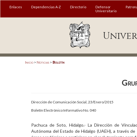
MENÚ
Enlaces
Dependencias A-Z
Directorio
Defensor
Patron
Universitario
Enlaces
Univer
Dependencias A-Z
Directorio
Defensor Universitario
Inicio
>
Noticias
>
Boletín
Patronato
Grup
Plataforma Garza
Publicaciones en línea
Dirección de Comunicación Social, 23/Enero/2015
Acreditación Internacional
Boletín Electrónico Informativo No. 040
Alumnado
Pachuca de Soto, Hidalgo.- La Dirección de Vincula
Autónoma del Estado de Hidalgo (UAEH), a través de s
Aspirantes