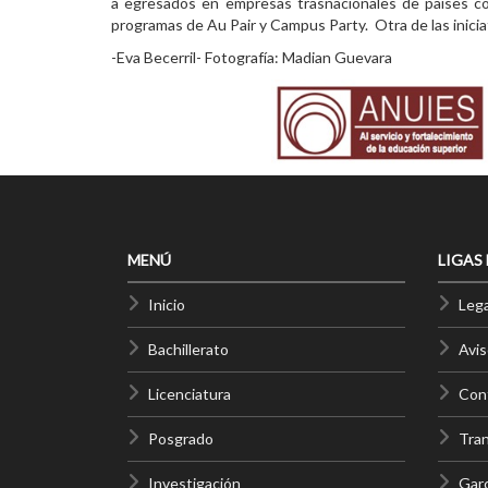
a egresados en empresas trasnacionales de países co
programas de Au Pair y Campus Party. Otra de las iniciati
-Eva Becerril- Fotografía: Madian Guevara
MENÚ
LIGAS
Inicio
Lega
Bachillerato
Avis
Licenciatura
Cont
Posgrado
Tra
Investigación
Gar