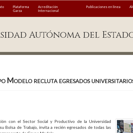
ato
Plataforma
Acreditación
Publicaciones en línea
A
Garza
Internacional
sidad Autónoma del Estad
o Modelo recluta egresados universitario
ción con el Sector Social y Productivo de la Universidad
u Bolsa de Trabajo, invita a recién egresados de todas las