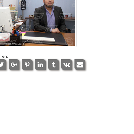
r en: