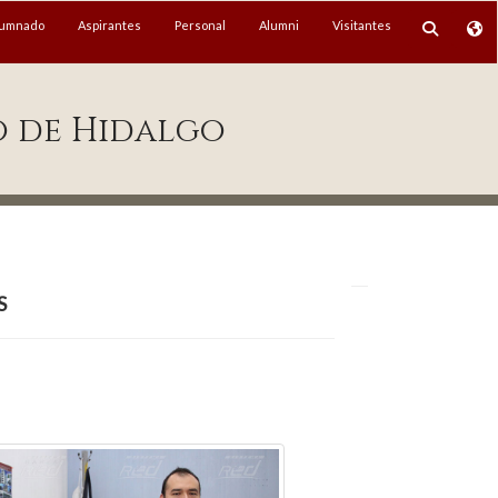
lumnado
Aspirantes
Personal
Alumni
Visitantes
o de Hidalgo
s