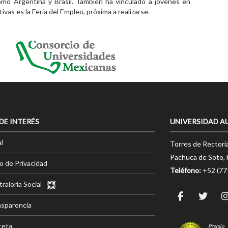
mo Argentina y Brasil. También ha vinculado a jóvenes en
vas es la Feria del Empleo, próxima a realizarse.
 DE INTERÉS
UNIVERSIDAD A
l
Torres de Rectorí
Pachuca de Soto, 
o de Privacidad
Teléfono:
+52 (7
raloría Social
nsparencia
ceta
Premio